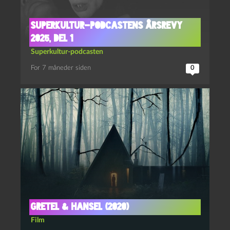
Superkultur-podcastens årsrevy
2025, del 1
Superkultur-podcasten
For 7 måneder siden
0
Gretel & Hansel (2020)
Film