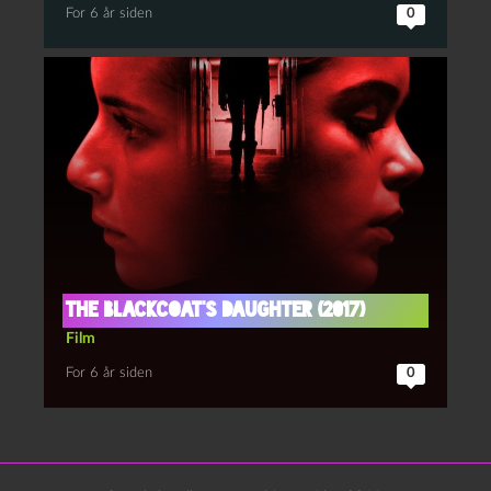
For 6 år siden
0
The Blackcoat’s Daughter (2017)
Film
For 6 år siden
0