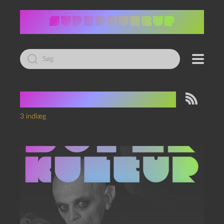
Led
efter:
Tag:
Osgood Perkins
3 indlæg