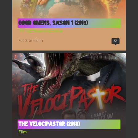
Good omens, sæson 1 (2019)
TV- og streaming-serier
For 3 år siden
0
The VelociPastor (2018)
Film