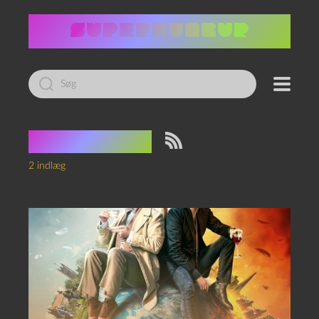
Led
efter:
Tag:
parodi
2 indlæg