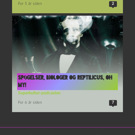
For 5 år siden
2
Spøgelser, biologer og Reptilicus, oh
my!
Superkultur-podcasten
For 6 år siden
7