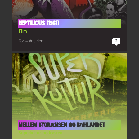
Reptilicus (1961)
Film
For 4 år siden
2
Mellem bygrænsen og bøhlandet
Superkultur-podcasten