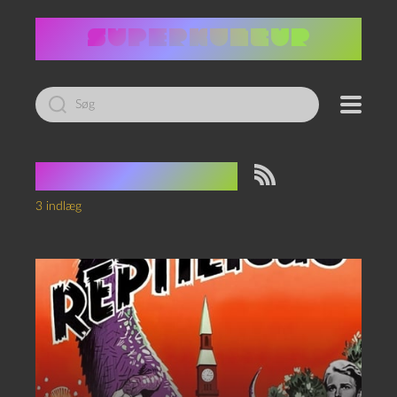
Led
efter:
Tag:
Reptilicus
3 indlæg