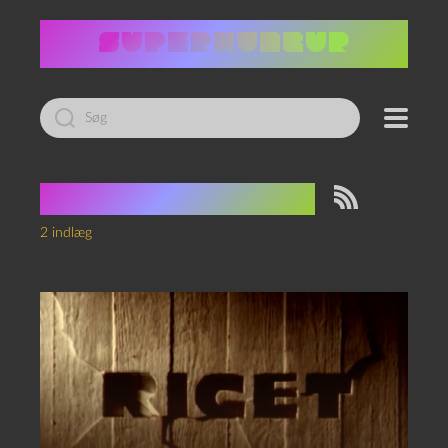
Led
efter:
Tag:
Riget exodus
2 indlæg