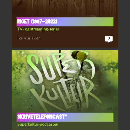
Riget (1997-2022)
TV- og streaming-serier
For 4 år siden
0
Skrivetelefoncast*
Superkultur-podcasten