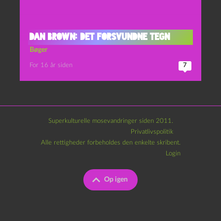
Dan Brown: Det Forsvundne Tegn
Bøger
For 16 år siden
7
Superkulturelle mosevandringer siden 2011.
Privatlivspolitik
Alle rettigheder forbeholdes den enkelte skribent.
Login
Op igen