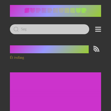
Led
efter:
Tag:
Robert Langdon
Ét indlæg