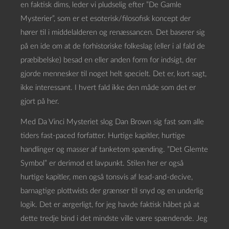
en faktisk dims, leder vi pludselig efter ”De Gamle
Mysterier”, som er et esoterisk/filosofisk koncept der
hører til i middelalderen og renæssancen. Det baserer sig
på en ide om at de forhistoriske folkeslag (eller i al fald de
præbibelske) besad en eller anden form for indsigt, der
gjorde mennesker til noget helt specielt. Det er, kort sagt,
ikke interessant. I hvert fald ikke den måde som det er
gjort på her.
Med Da Vinci Mysteriet slog Dan Brown sig fast som alle
tiders fast-paced forfatter. Hurtige kapitler, hurtige
handlinger og masser af tanketom spænding. ”Det Glemte
Symbol” er derimod et lavpunkt. Stilen her er også
hurtige kapitler, men også tonsvis af lead-and-decive,
barnagtige plottwists der grænser til snyd og en underlig
logik. Det er ærgerligt, for jeg havde faktisk håbet på at
dette tredje bind i det mindste ville være spændende. Jeg