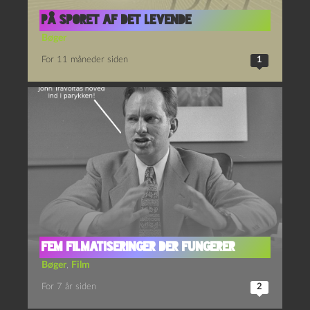
På sporet af det levende
Bøger
For 11 måneder siden
1
Fem filmatiseringer der fungerer
Bøger
,
Film
For 7 år siden
2