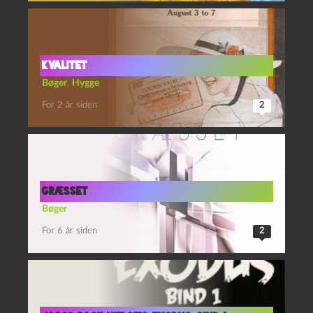
Kvalitet
Bøger
,
Hygge
For 2 år siden
2
Græsset
Bøger
For 6 år siden
2