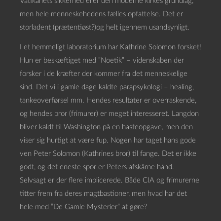
Vatikanets sikkerhed eller den moderne kirkes grundlag,
men hele menneskehedens fælles opfattelse. Det er
storladent (prætentiøst?)og helt igennem usandsynligt.
I et hemmeligt laboratorium har Kathrine Solomon forsket!
Hun er beskæftiget med ”Noetik” – videnskaben der
forsker i de kræfter der kommer fra det menneskelige
sind. Det vi i gamle dage kaldte parapsykologi – healing,
tankeoverførsel mm. Hendes resultater er overraskende,
og hendes bror (frimurer) er meget interesseret. Langdon
bliver kaldt til Washington på en hasteopgave, men den
viser sig hurtigt at være fup. Nogen har taget hans gode
ven Peter Solomon (Kathrines bror) til fange. Det er ikke
godt, og det eneste spor er Peters afskårne hånd.
Selvsagt er der flere implicerede. Både CIA og frimurerne
titter frem fra deres magtbastioner, men hvad har det
hele med ”De Gamle Mysterier” at gøre?