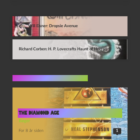
Will Eisner: Dropsie Avenue
Richard Corben: H. P. Lovecrafts Haunt of Horror
Flere indlæg i samme dur
The Diamond Age
Bøger
For 8 år siden
1