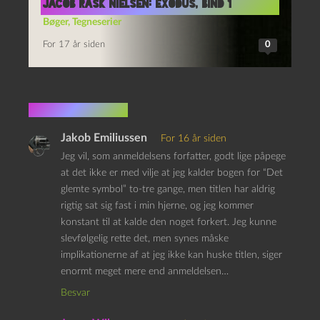
Jacob Rask Nielsen: Exodus, bind 1
Bøger
,
Tegneserier
For 17 år siden
0
7 kommentarer
Jakob Emiliussen
For 16 år siden
Jeg vil, som anmeldelsens forfatter, godt lige påpege
at det ikke er med vilje at jeg kalder bogen for “Det
glemte symbol” to-tre gange, men titlen har aldrig
rigtig sat sig fast i min hjerne, og jeg kommer
konstant til at kalde den noget forkert. Jeg kunne
slevfølgelig rette det, men synes måske
implikationerne af at jeg ikke kan huske titlen, siger
enormt meget mere end anmeldelsen…
Besvar