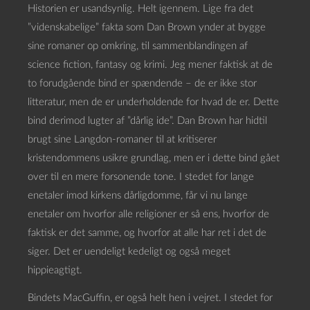
Historien er usandsynlig. Helt igennem. Lige fra det
”videnskabelige” fakta som Dan Brown ynder at bygge
sine romaner op omkring, til sammenblandingen af
science fiction, fantasy og krimi. Jeg mener faktisk at de
to forudgående bind er spændende – de er ikke stor
litteratur, men de er underholdende for hvad de er. Dette
bind derimod lugter af ”dårlig ide”. Dan Brown har hidtil
brugt sine Langdon-romaner til at kritiserer
kristendommens usikre grundlag, men er i dette bind gået
over til en mere forsonende tone. I stedet for lange
enetaler imod kirkens dårligdomme, får vi nu lange
enetaler om hvorfor alle religioner er så ens, hvorfor de
faktisk er det samme, og hvorfor at alle har ret i det de
siger. Det er uendeligt kedeligt og også meget
hippieagtigt.
Bindets MacGuffin, er også helt hen i vejret. I stedet for