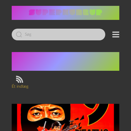
Led
efter:
Tag:
så dårlig den er
god
Ét indlæg