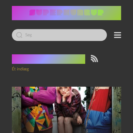
Led
efter:
Tag:
sex positiv
Ét indlæg