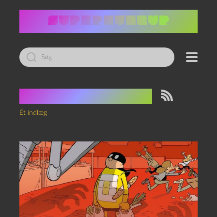
Led
efter:
Tag:
Shadowzone
Ét indlæg