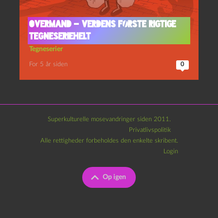
Overmand – Verdens første rigtige
tegneseriehelt
Tegneserier
For 5 år siden
0
Superkulturelle mosevandringer siden 2011.
Privatlivspolitik
Alle rettigheder forbeholdes den enkelte skribent.
Login
Op igen