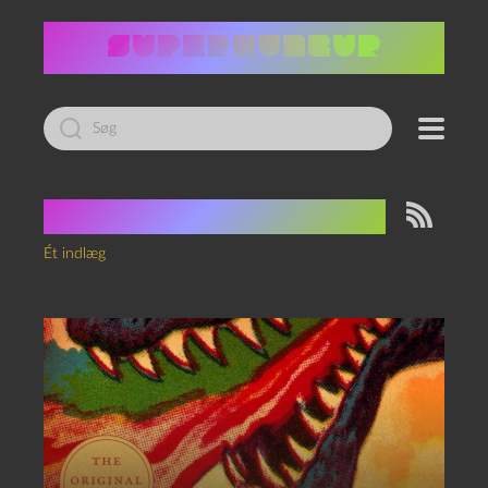
Led
efter:
Tag:
Shigeru Kayama
Ét indlæg