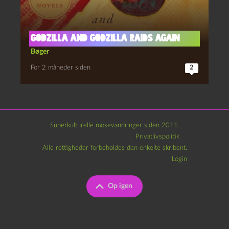
Godzilla and Godzilla Raids Again
Bøger
For 2 måneder siden
2
Superkulturelle mosevandringer siden 2011.
Privatlivspolitik
Alle rettigheder forbeholdes den enkelte skribent.
Login
Op igen