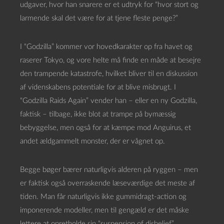
udgaver, hvor han snarere er et udtryk for “hvor stort og
larmende skal det være for at tjene fleste penge?”
I “Godzilla” kommer vor hovedkarakter op fra havet og
raserer Tokyo, og vore helte må finde en måde at besejre
den trampende katastrofe, hvilket bliver til en diskussion
af videnskabens potentiale for at blive misbrugt. I
“Godzilla Raids Again” vender han – eller en ny Godzilla,
faktisk – tilbage, ikke blot at trampe på bymæssig
bebyggelse, men også for at kæmpe mod Anguirus, et
andet ældgammelt monster, der er vågnet op.
Begge bøger bærer naturligvis alderen på ryggen – men
er faktisk også overraskende læseværdige det meste af
tiden. Man får naturligvis ikke gummidragt-action og
imponerende modeller, men til gengæld er det måske
lettere at opretholde sin “suspension of disbelief”.