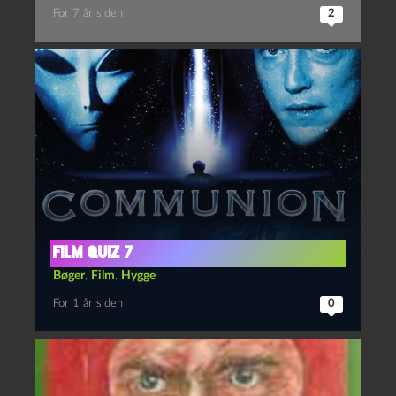
For 7 år siden
2
Film quiz 7
Bøger
,
Film
,
Hygge
For 1 år siden
0