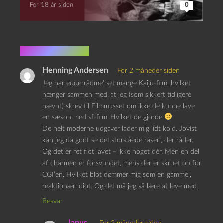
For 18 år siden
0
2 kommentarer
Henning Andersen
For 2 måneder siden
Jeg har edderrådme’ set mange Kaiju-film, hvilket
hænger sammen med, at jeg (som sikkert tidligere
nævnt) skrev til Filmmusset om ikke de kunne lave
en sæson med sf-film. Hvilket de gjorde
De helt moderne udgaver lader mig lidt kold. Jovist
kan jeg da godt se det storslåede raseri, der råder.
Og det er ret flot lavet – ikke noget dér. Men en del
af charmen er forsvundet, mens der er skruet op for
CGI’en. Hvilket blot dømmer mig som en gammel,
reaktionær idiot. Og det må jeg så lære at leve med.
Besvar
Janus
For 2 måneder siden