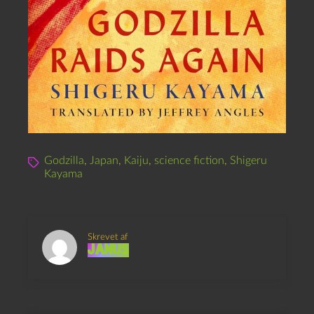
Godzilla
,
Japan
,
Kaiju
,
science fiction
,
Shigeru
Kayama
Skrevet af
Janus