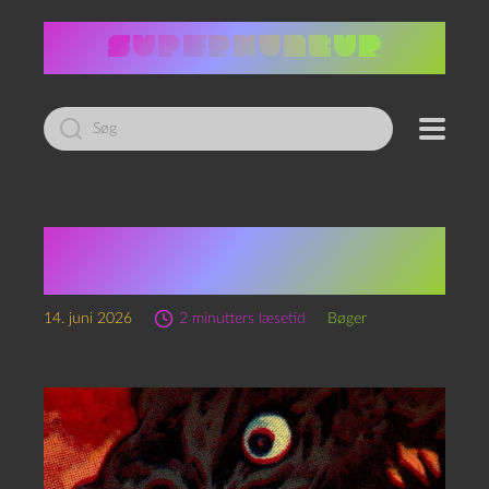
Led
efter:
Godzilla and Godzilla
Raids Again
14. juni 2026
2 minutters læsetid
Bøger