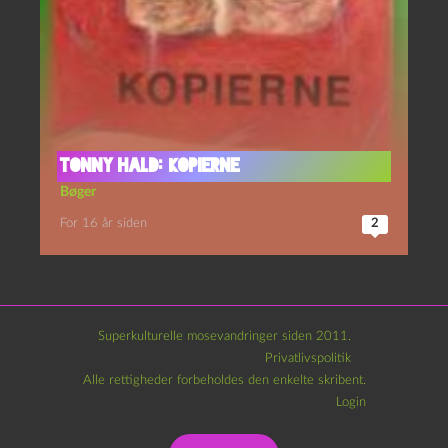
Tonny Hald: Kopierne
Bøger
For 16 år siden
2
Superkulturelle mosevandringer siden 2011.
Privatlivspolitik
Alle rettigheder forbeholdes den enkelte skribent.
Login