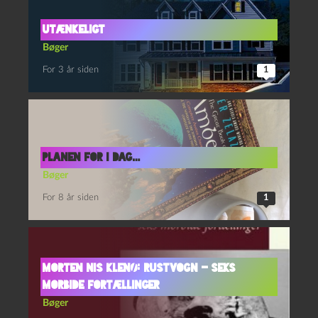
Utænkeligt
Bøger
For 3 år siden
1
Planen for i dag…
Bøger
For 8 år siden
1
Morten Nis Klenø: Rustvogn – seks
morbide fortællinger
Bøger