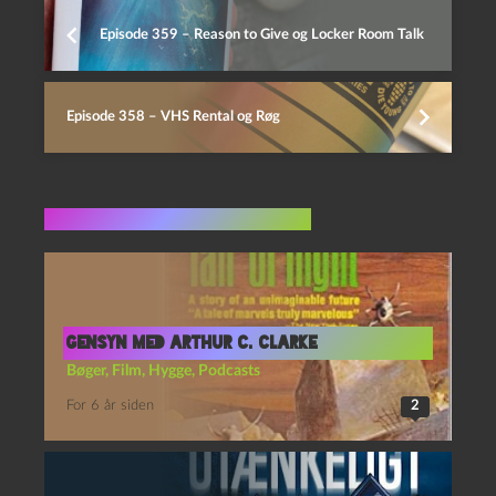
Episode 359 – Reason to Give og Locker Room Talk
Episode 358 – VHS Rental og Røg
Flere indlæg i samme dur
Gensyn med Arthur C. Clarke
Bøger
,
Film
,
Hygge
,
Podcasts
For 6 år siden
2