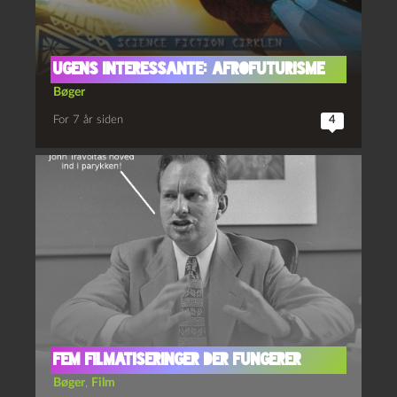
Ugens interessante: afrofuturisme
Bøger
For 7 år siden
4
Fem filmatiseringer der fungerer
Bøger
,
Film