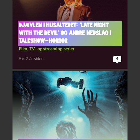
Djævlen i husalteret: “Late night
with the devil” og andre nedslag i
talkshow-horror
Film
,
TV- og streaming-serier
For 2 år siden
4