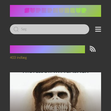
Led
efter:
Tag:
skærmjournal
403 indlæg