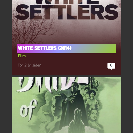
White settlers (2014)
Film
For 2 år siden
0