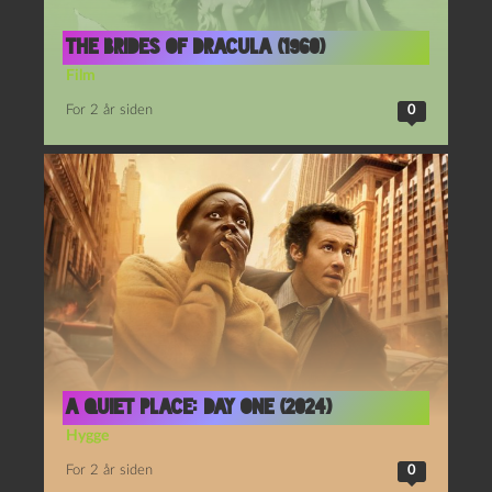
The Brides of Dracula (1960)
Film
For 2 år siden
0
A Quiet Place: Day One (2024)
Hygge
For 2 år siden
0