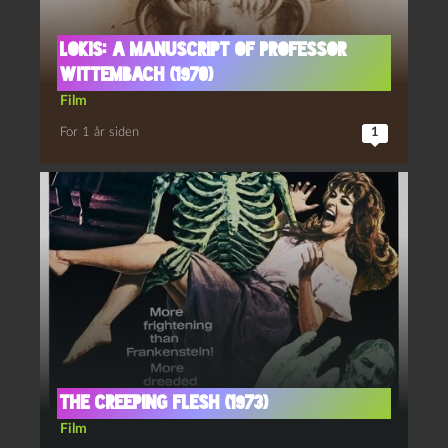
Lokis: A Manuscript of Professor
Wittembach (1970)
Film
For 1 år siden
1
The creeping flesh (1973)
Film