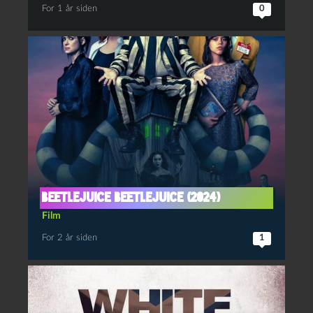
For 1 år siden
0
Beetlejuice Beetlejuice (2024)
Film
For 2 år siden
1