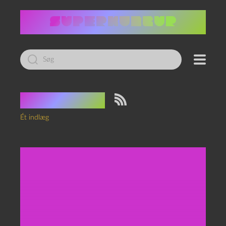
Led
efter:
Tag:
slæde
Ét indlæg