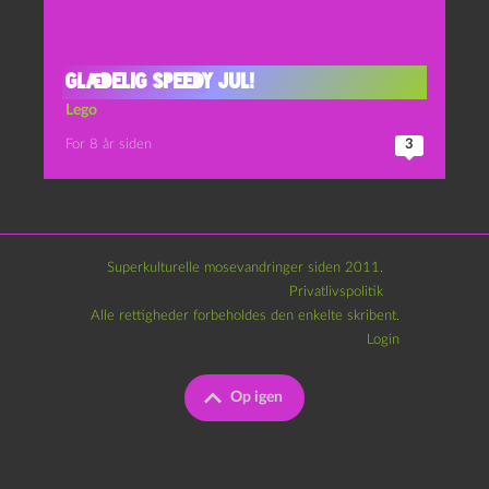
Glædelig speedy jul!
Lego
For 8 år siden
3
Superkulturelle mosevandringer siden 2011.
Privatlivspolitik
Alle rettigheder forbeholdes den enkelte skribent.
Login
Op igen