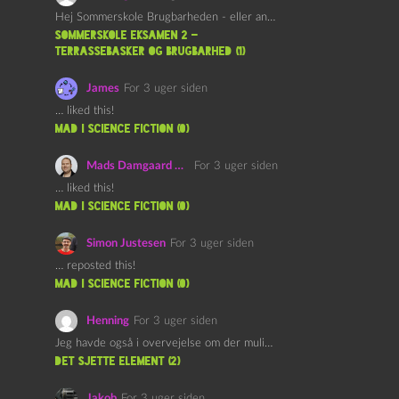
Hej Sommerskole Brugbarheden - eller anvendeligheden - af "Øl&Ævl" er…
Sommerskole Eksamen 2 –
Terrassebasker og Brugbarhed (1)
James
For 3 uger siden
… liked this!
mad i science fiction (0)
Mads Damgaard Mortensen (Å)
For 3 uger siden
… liked this!
mad i science fiction (0)
Simon Justesen
For 3 uger siden
… reposted this!
mad i science fiction (0)
Henning
For 3 uger siden
Jeg havde også i overvejelse om der muligvis kunne være…
det sjette element (2)
Jakob
For 3 uger siden