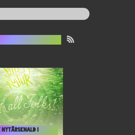
leepy Hollow
e nytårsknald i