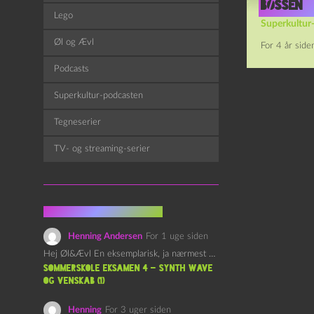
bøssen
Lego
Superkultur
Øl og Ævl
For 4 år side
Podcasts
Superkultur-podcasten
Tegneserier
TV- og streaming-serier
Fra kommentarsporet
Henning Andersen
For 1 uge siden
Hej Øl&Ævl En eksemplarisk, ja nærmest yndefuld, afslutning på SOMMERSKOLEN.…
Sommerskole Eksamen 4 – Synth Wave
og Venskab (1)
Henning
For 3 uger siden