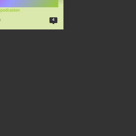
-podcasten
n
4