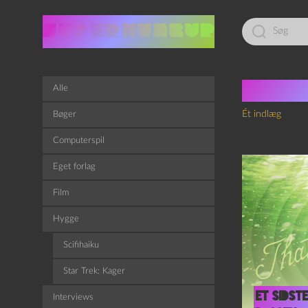
Led
efter:
Tag:
S
Alle
Ét indlæg
Bøger
Computerspil
Eget forlag
Film
Hygge
Scifihaiku
Star Trek: Kager
Et sidst
Interviews