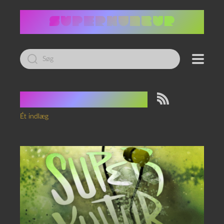
Led
efter:
Tag:
sølvbryllup
Ét indlæg