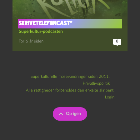
Skrivetelefoncast*
Superkultur-podcasten
For 6 år siden
0
Superkulturelle mosevandringer siden 2011.
Privatlivspolitik
Alle rettigheder forbeholdes den enkelte skribent.
Login
Op igen