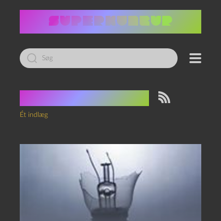
Led
efter:
Tag:
Steven Hall
Ét indlæg