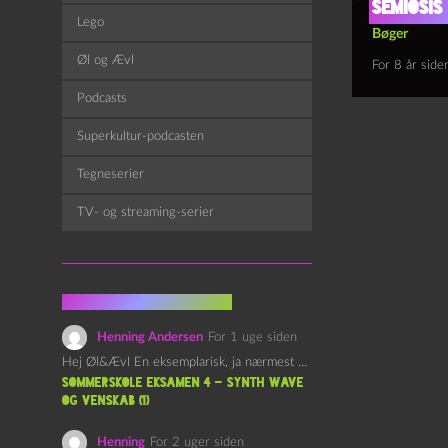
Semiosis
Lego
Bøger
Øl og Ævl
For 8 år side
Podcasts
Superkultur-podcasten
Tegneserier
TV- og streaming-serier
Fra kommentarsporet
Henning Andersen
For 1 uge siden
Hej Øl&Ævl En eksemplarisk, ja nærmest yndefuld, afslutning på SOMMERSKOLEN.…
Sommerskole Eksamen 4 – Synth Wave
og Venskab (1)
Henning
For 2 uger siden