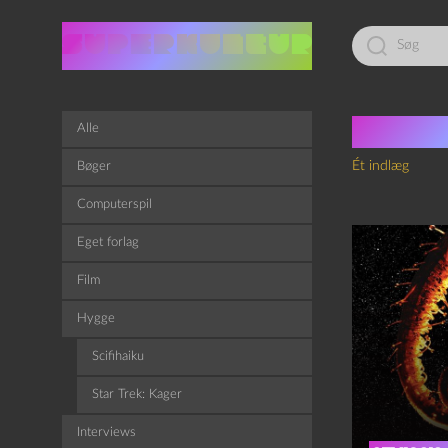
Led
efter:
Tag:
S
Alle
Ét indlæg
Bøger
Computerspil
Eget forlag
Film
Hygge
Scifihaiku
Star Trek: Kager
Interviews