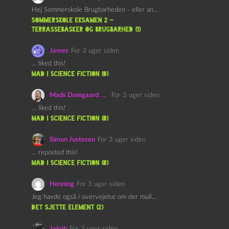
Hej Sommerskole Brugbarheden - eller anvendeligheden - af "Øl&Ævl" er…
Sommerskole Eksamen 2 –
Terrassebasker og Brugbarhed (1)
James
For 3 uger siden
… liked this!
mad i science fiction (0)
Mads Damgaard Mortensen (Å)
For 3 uger siden
… liked this!
mad i science fiction (0)
Simon Justesen
For 3 uger siden
… reposted this!
mad i science fiction (0)
Henning
For 3 uger siden
Jeg havde også i overvejelse om der muligvis kunne være…
det sjette element (2)
Jakob
For 3 uger siden