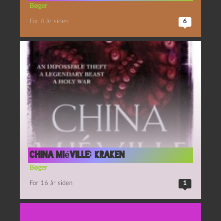
Bøger
For 8 år siden
6
China Miéville: Kraken
Bøger
For 16 år siden
1