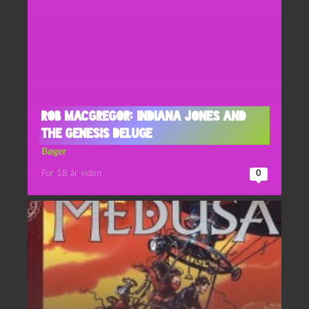
Rob MacGregor: Indiana Jones and
the Genesis Deluge
Bøger
For 18 år siden
0