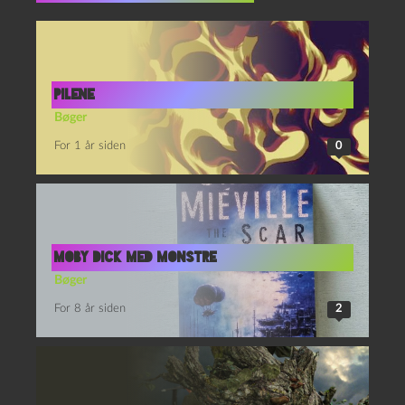
Pilene
Bøger
For 1 år siden
0
Moby Dick med monstre
Bøger
For 8 år siden
2