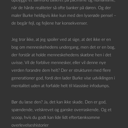
opbygge et samfund baseret på pacifisme og humanisme,
når de hårde realiteter så ofte banker på døren. Og der
maler Burke heldigvis ikke kun med den lyserøde pensel –
de begår fejl, og fejlene har konsekvenser.
Jeg tror ikke, at jeg spoiler ved at sige, at det ikke er en
bog om menneskehedens undergang, men det er en bog,
der forstår at holde menneskehedens skæbne hen i det
uvisse. Vil de forblive mennesker, eller vil denne nye
verden forandre dem helt? Der er strukturen med flere
generationer god, fordi den lader Burke vise udviklingen i
mentalitet uden at forfalde helt til klassiske infodumps.
Bør du læse den? Ja, det kan ikke skade. Den er god,
spændende, velskrevet og ganske overraskende. Og et
scoop, hvis du godt kan lide lidt eftertænksomme
overlevelseshistorier