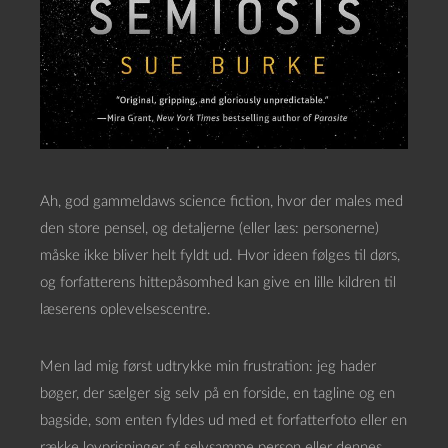
Ah, god gammeldaws science fiction, hvor der males med
den store pensel, og detaljerne (eller læs: personerne)
måske ikke bliver helt fyldt ud. Hvor ideen følges til dørs,
og forfatterens hittepåsomhed kan give en lille kildren til
læserens oplevelsescentre.
Men lad mig først udtrykke min frustration: jeg hader
bøger, der sælger sig selv på en forside, en tagline og en
bagside, som enten fyldes ud med et forfatterfoto eller en
række lovprisninger af selvsamme person eller dennes