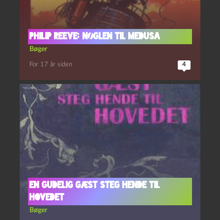
Philip Reeve: Nøglen til Medusa
Bøger
For 17 år siden
4
En gudelig gæst steg hende til
hovedet
Bøger