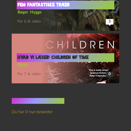
Fem fantastiske træer
Bøger
,
Hygge
For 6 år siden
3
Hvad vi læser: Children of Time
Bøger
For 7 år siden
0
Ingen kommentarer
Du har 0 nye beskeder