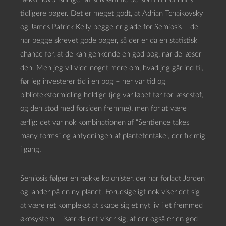
tidligere bøger. Det er meget godt, at Adrian Tchaikovsky
og James Patrick Kelly begge er glade for Semiosis – de
har begge skrevet gode bøger, så der er da en statistisk
chance for, at de kan genkende en god bog, når de læser
den. Men jeg vil vide noget mere om, hvad jeg går ind til,
før jeg investerer tid i en bog – her var tid og
biblioteksformidling heldige (jeg var løbet tør for læsestof,
og den stod med forsiden fremme), men for at være
ærlig: det var nok kombinationen af “Sentience takes
many forms” og antydningen af plantetentakel, der fik mig
i gang.
Semiosis følger en række kolonister, der har forladt Jorden
og lander på en ny planet. Forudsigeligt nok viser det sig
at være ret komplekst at skabe sig et nyt liv i et fremmed
økosystem – især da det viser sig, at der også er en god