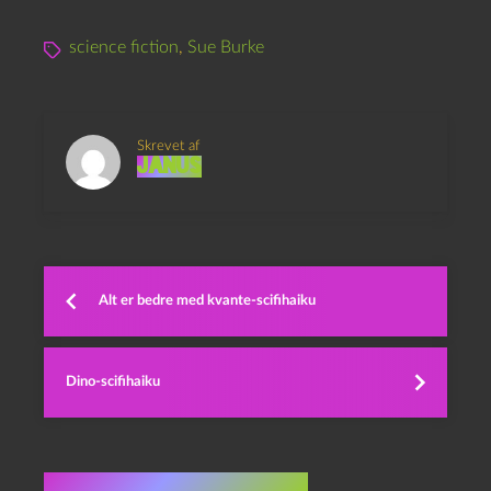
science fiction
,
Sue Burke
Skrevet af
Janus
Alt er bedre med kvante-scifihaiku
Dino-scifihaiku
Flere indlæg i samme dur