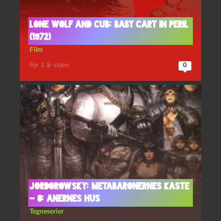
Lone wolf and cub: Baby cart in peril
(1972)
Film
For 3 år siden
0
Jordorowsky: Metabaronernes Kaste
– 0: Anernes hus
Tegneserier