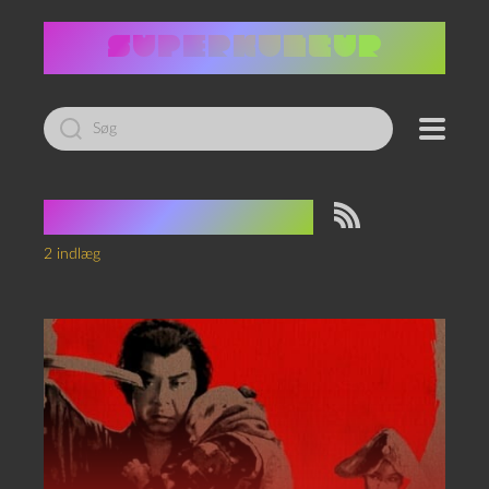
Led
efter:
Tag:
Tatovering
2 indlæg