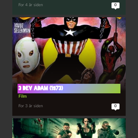
For 4 år siden
0
3 dev Adam (1973)
Film
For 3 år siden
0