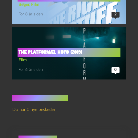
Bøger
,
Film
For 8 år siden
2
The Platform/El Hoyo (2019)
Film
For 6 år siden
0
Ingen kommentarer
Du har 0 nye beskeder