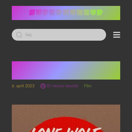
Led
efter:
Lone wolf and cub: Baby
cart in peril (1972)
6. april 2023
Et minuts læsetid
Film