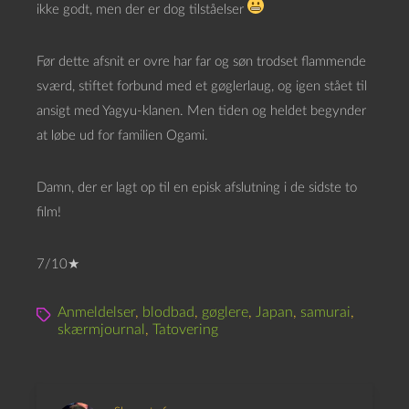
ikke godt, men der er dog tilståelser
Før dette afsnit er ovre har far og søn trodset flammende
sværd, stiftet forbund med et gøglerlaug, og igen stået til
ansigt med Yagyu-klanen. Men tiden og heldet begynder
at løbe ud for familien Ogami.
Damn, der er lagt op til en episk afslutning i de sidste to
film!
7/10★
Anmeldelser
,
blodbad
,
gøglere
,
Japan
,
samurai
,
skærmjournal
,
Tatovering