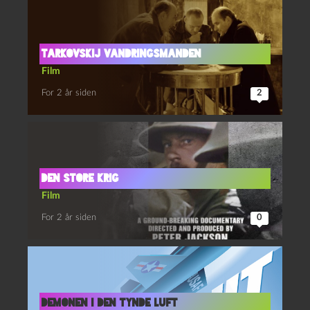
Tarkovskij Vandringsmanden
Film
For 2 år siden
2
Den store krig
Film
For 2 år siden
0
Demonen i den tynde luft