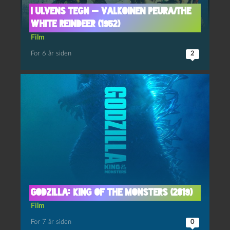
I ulvens tegn — Valkoinen Peura/The
White Reindeer (1952)
Film
For 6 år siden
2
Godzilla: King of the Monsters (2019)
Film
For 7 år siden
0