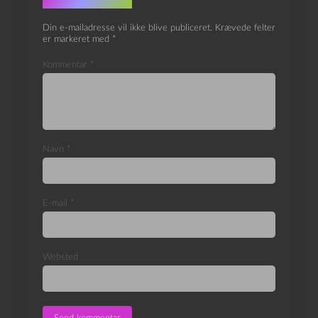
Skriv et svar
Din e-mailadresse vil ikke blive publiceret.
Krævede felter
er markeret med
*
Kommentar
*
Navn
*
E-mail
*
Websted