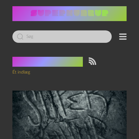
Led
efter:
Tag:
The Great
Ét indlæg