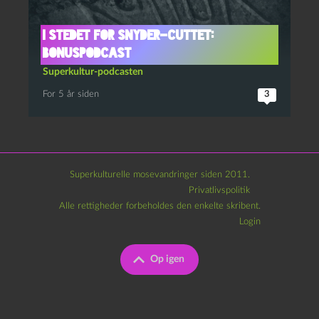
I stedet for Snyder-cuttet:
bonuspodcast
Superkultur-podcasten
For 5 år siden
3
Superkulturelle mosevandringer siden 2011.
Privatlivspolitik
Alle rettigheder forbeholdes den enkelte skribent.
Login
Op igen