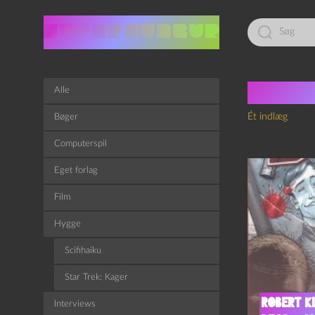
Led
efter:
Tag:
T
Alle
Ét indlæg
Bøger
Computerspil
Eget forlag
Film
Hygge
Scifihaiku
Star Trek: Kager
Robert K
Interviews