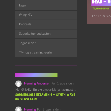
Dead – Vo
Lego
Tegneserier
Øl og Ævl
For 16 år sid
Podcasts
Superkultur-podcasten
Tegneserier
TV- og streaming-serier
Fra kommentarsporet
Henning Andersen
For 1 uge siden
Hej Øl&Ævl En eksemplarisk, ja nærmest yndefuld, afslutning på SOMMERSKOLEN.…
Sommerskole Eksamen 4 – Synth Wave
og Venskab (1)
Henning
For 3 uger siden