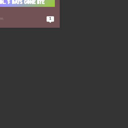
l. 1: Days Gone Bye
en
1