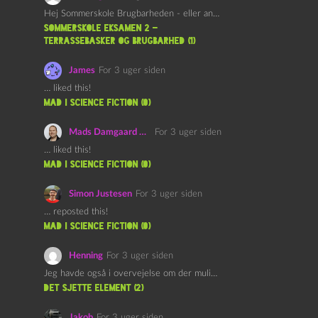
Hej Sommerskole Brugbarheden - eller anvendeligheden - af "Øl&Ævl" er…
Sommerskole Eksamen 2 –
Terrassebasker og Brugbarhed (1)
James
For 3 uger siden
… liked this!
mad i science fiction (0)
Mads Damgaard Mortensen (Å)
For 3 uger siden
… liked this!
mad i science fiction (0)
Simon Justesen
For 3 uger siden
… reposted this!
mad i science fiction (0)
Henning
For 3 uger siden
Jeg havde også i overvejelse om der muligvis kunne være…
det sjette element (2)
Jakob
For 3 uger siden