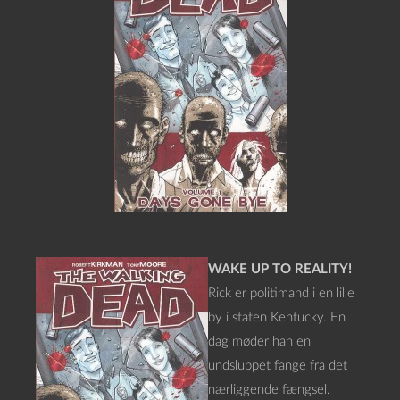
WAKE UP TO REALITY!
Rick er politimand i en lille
by i staten Kentucky. En
dag møder han en
undsluppet fange fra det
nærliggende fængsel.