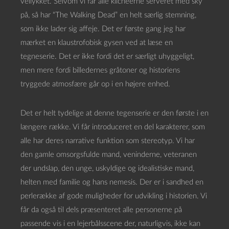
vellykket. Selvom vi får alle klicheerne serveret med sky
på, så har “The Walking Dead” en helt særlig stemning,
som ikke lader sig affeje. Det er første gang jeg har
mærket en klaustrofobisk gysen ved at læse en
tegneserie. Det er ikke fordi det er særligt uhyggeligt,
men mere fordi billedernes gråtoner og historiens
tryggede atmosfære går op i en højere enhed.
Det er helt tydelige at denne tegenserie er den første i en
længere række. Vi får introduceret en del karakterer, som
alle har deres narrative funktion som stereotyp. Vi har
den gamle omsorgsfulde mand, veninderne, veteranen
der undslap, den unge, uskyldige og idealistiske mand,
helten med familie og hans nemesis. Der er i sandhed en
perlerække af gode muligheder for udvikling i historien. Vi
får da også til dels præsenteret alle personerne på
passende vis i en lejerbålsscene der, naturligvis, ikke kan