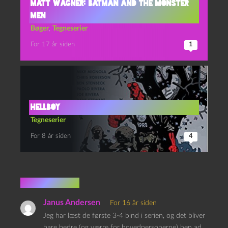
Matt Wagner: Batman and the Monster
Men
Bøger
,
Tegneserier
For 17 år siden
1
Hellboy
Tegneserier
For 8 år siden
4
1 kommentar
Janus Andersen
For 16 år siden
Jeg har læst de første 3-4 bind i serien, og det bliver
bare bedre (og værre for hovedpersonerne) hen ad