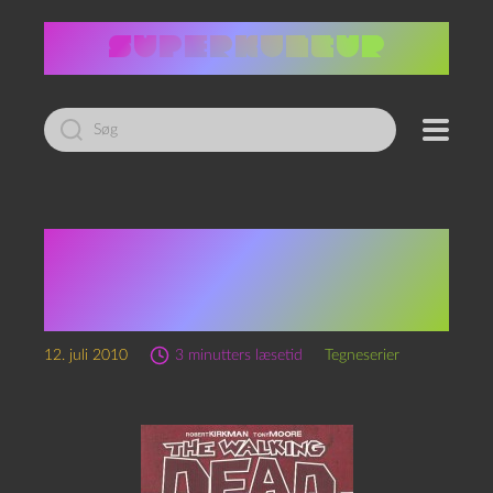
Led
efter:
Robert Kirkman: The
Walking Dead – Vol. 1:
Days Gone Bye
12. juli 2010
3 minutters læsetid
Tegneserier