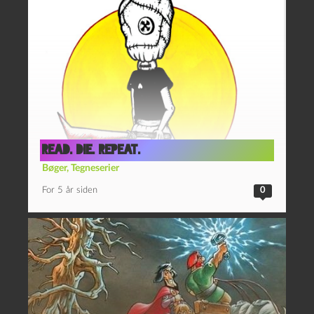
Read. Die. Repeat.
Bøger
,
Tegneserier
For 5 år siden
0