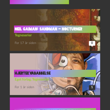
Flere indlæg i samme dur
Neil Gaiman: Sandman – Nocturner
Tegneserier
For 17 år siden
0
Hjertekvababbelse
Eget forlag
,
Tegneserier
For 1 år siden
1