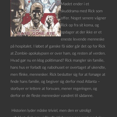
Mødet ender i et
skuddrama med Rick som
offer. Noget senere vågner
Rick op fra sit koma, og
opdager at der ikke er et
eneste levende menneske
på hospitalet. I løbet af ganske få sider går det op for Rick
at Zombie-apokalypsen er over ham, og resten af verden.
Hvad gør nu en klog politimand? Rick mangler sin familie,
hans hus er forladt og nabohuset er overtaget af ukendte,
men flinke, mennesker. Rick beslutter sig for at forsøge at
finde hans familie, og begiver sig derfor mod Atlanta –
storbyer er lettere at forsvare, mener regeringen, og
derfor er de fleste mennesker vandret til sådanne.
Historien lyder måske triviel, men den er utroligt