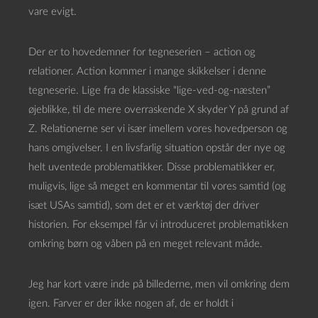
vare evigt.
Der er to hovedemner for tegneserien – action og
relationer. Action kommer i mange skikkelser i denne
tegneserie. Lige fra de klassiske “lige-ved-og-næsten”
øjeblikke, til de mere overraskende X skyder Y på grund af
Z. Relationerne ser vi især imellem vores hovedperson og
hans omgivelser. I en livsfarlig situation opstår der nye og
helt uventede problematikker. Disse problematikker er,
muligvis, lige så meget en kommentar til vores samtid (og
isæt USAs samtid), som det er et værktøj der driver
historien. For eksempel får vi introduceret problematikken
omkring børn og våben på en meget relevant måde.
Jeg har kort være inde på billederne, men vil omkring dem
igen. Farver er der ikke nogen af, de er holdt i