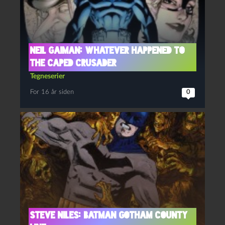
Neil Gaiman: Whatever Happened to
the Caped Crusader
Tegneserier
For 16 år siden
0
Steve Niles: Batman Gotham County