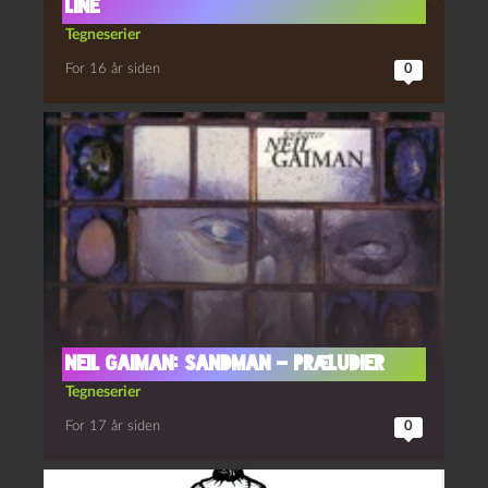
Line
Tegneserier
For 16 år siden
0
Neil Gaiman: Sandman – Præludier
Tegneserier
For 17 år siden
0