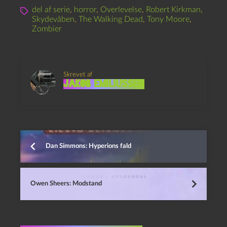
del af serie
,
horror
,
Overlevelse
,
Robert Kirkman
,
Skydevåben
,
The Walking Dead
,
Tony Moore
,
Zombier
Skrevet af
Jakob Emiliussen
Dan Simmons: Hyperions fald
Owen Sheers: Modstand