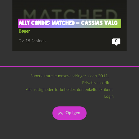
Ally Condie: Matched – Cassias Valg
Bøger
For 15 år siden
0
Superkulturelle mosevandringer siden 2011.
Privatlivspolitik
Alle rettigheder forbeholdes den enkelte skribent.
Login
Op igen