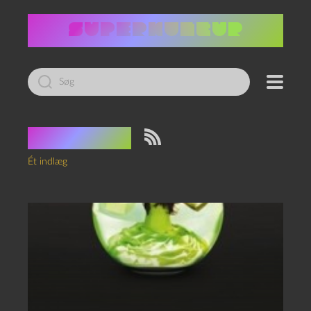
Led
efter:
Tag:
Valg
Ét indlæg