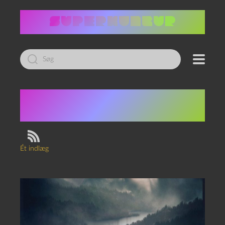
Led
efter:
Tag:
Valley of
Shadows
Ét indlæg