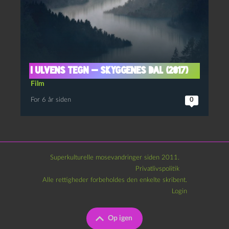
I ulvens tegn — Skyggenes Dal (2017)
Film
For 6 år siden
0
Superkulturelle mosevandringer siden 2011.
Privatlivspolitik
Alle rettigheder forbeholdes den enkelte skribent.
Login
Op igen