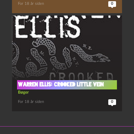
For 18 år siden
0
Warren Ellis: Crooked Little Vein
Bøger
For 18 år siden
0