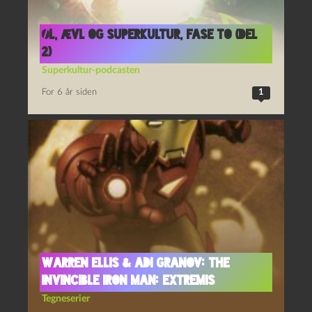
Øl, Ævl og Superkultur, fase to (del
2)
Superkultur-podcasten
For 6 år siden
1
Warren Ellis & Adi Granov: The
Invincible Iron Man: Extremis
Tegneserier