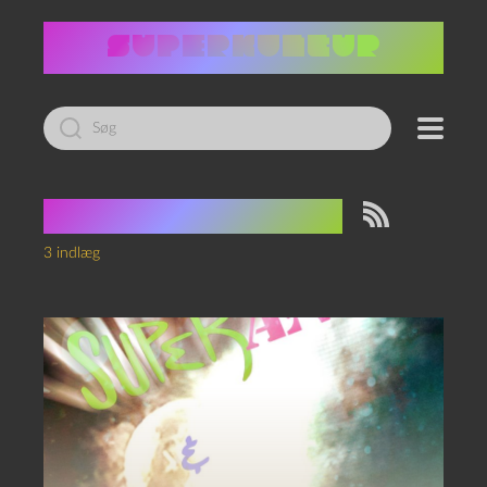
Led
efter:
Tag:
Warren Ellis
3 indlæg