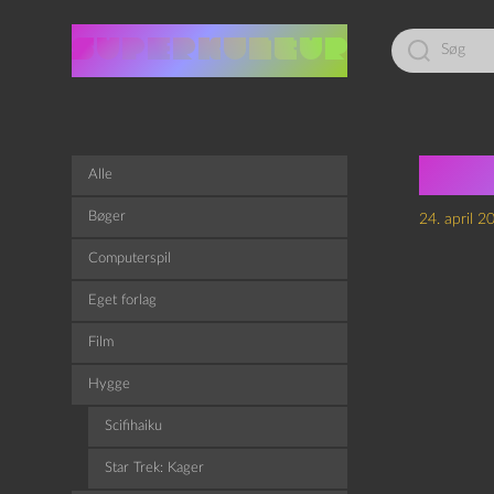
Led
efter:
Nan
Alle
Bøger
24. april 2
Computerspil
Eget forlag
Film
Hygge
Scifihaiku
Star Trek: Kager