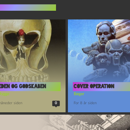
indlæg i samme dur
eden og godskaben
COVER OPERATION
Hygge
Bøger
måneder siden
0
For 8 år siden