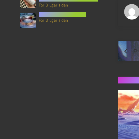
For 3 uger siden
mad i science fiction
For 3 uger siden
Ch
Flere 