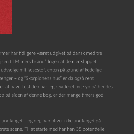
mer har tidligere været udgivet på dansk med tre
ejsen til Mimers brønd”. Ingen af dem er sluppet
at udvælge mit læsestof, enten på grund af kedelige
 fænger – og “Skorpionens hus” er da også rent
er at have læst den har jeg revideret mit syn på hendes
 op på siden af denne bog, er der mange timers god
r undfanget – og nej, han bliver ikke undfanget på
første scene. Til at starte med har han 35 potentielle