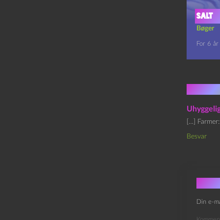
Salt
Bøger
For 6 år
1 kom
Uhyggelig
[…] Farmer
Besvar
Skri
Din e-ma
Kommen