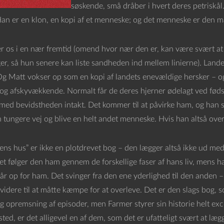
søskende, små dråber i hvert deres petriskål.
Han er en klon, en kopi af et menneske; og det menneske er den 
er os i en nær fremtid (omend hvor nær den er, kan være svært at 
er, så hun senere kan liste sandheden ind mellem linierne). Lan
g Matt vokser op som en kopi af landets enevældige hersker – og 
og afskyvækkende. Normalt får de deres hjerner ødelagt ved fødsl
med bevidstheden intakt. Det kommer til at påvirke ham, og han sti
 tungere vej og blive en helt andet menneske. Hvis han altså over
ens hus” er ikke en plotdrevet bog – den lægger altså ikke ud me
edet følger den ham gennem de forskellige faser af hans liv, me
år op for ham. Det svinger fra den ene yderlighed til den anden – f
 videre til at måtte kæmpe for at overleve. Det er den slags bog,
g opremsning af episoder, men Farmer styrer sin historie helt exc
sted, er det alligevel en af dem, som det er ufatteligt svært at læ