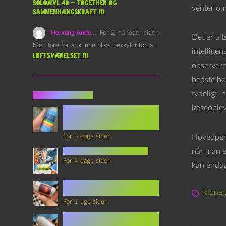
Soloævl 40 – Together og
venter om
sammenhængskraft (1)
Henning Andersen
For 2 måneder siden
Det er al
Med fare for at kunne blive beskyldt for, at være…
intellige
Loftsværelset (1)
observerer
bedste bø
tydeligt, 
Seneste indlæg
læseopleve
Episode 360 – VHS Fast
Forward og
Notérgranater
For 3 dage siden
Hovedpers
youtubes lyksaligheder
når man e
For 4 dage siden
kan endda
Sommerskole Eksamen 4 –
Synth Wave og Venskab
kloner
For 1 uge siden
Sommerskole Eksamen 3 –
Synth Wave og Solipsisme