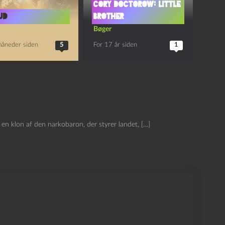
Cory Doctorow: Little
ud
Brother
Bøger
måneder siden
5
For 17 år siden
1
n klon af den narkobaron, der styrer landet, […]