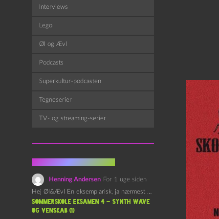
Interviews
Lego
Øl og Ævl
Podcasts
Superkultur-podcasten
Tegneserier
TV- og streaming-serier
Fra kommentarsporet
Henning Andersen
For 1 uge siden
Hej Øl&Ævl En eksemplarisk, ja nærmest yndefuld, afslutning på SOMMERSKOLEN.…
Sommerskole Eksamen 4 – Synth Wave
og Venskab (1)