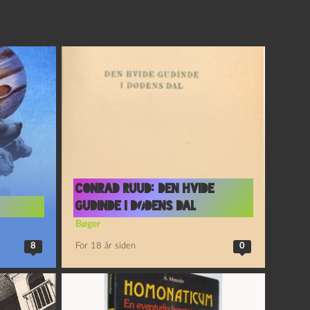
Conrad Ruud: Den hvide
gudinde i dødens dal
Bøger
8
For 18 år siden
0