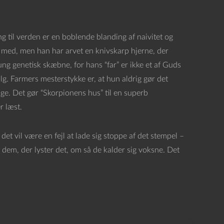
g til verden er en boblende blanding af naivitet og
s med, men han har arvet en knivskarp hjerne, der
ung genetisk skæbne, for hans “far” er ikke et af Guds
g. Farmers mesterstykke er, at hun aldrig gør det
lge. Det gør “Skorpionens hus” til en superb
r læst.
vil være en fejl at lade sig stoppe af det stempel –
dem, der lyster det, om så de kalder sig voksne. Det