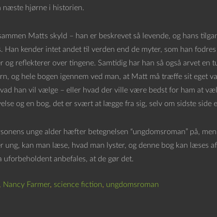
 næste hjørne i historien.
tsammen Matts skyld – han er beskrevet så levende, og hans tilgan
ns. Han kender intet andet til verden end de myter, som han fodre
 og reflekterer over tingene. Samtidig har han så også arvet en t
rn, og hele bogen igennem ved man, at Matt må træffe sit eget val
hvad han vil vælge – eller hvad der ville være bedst for ham at væ
lse og en bog, det er svært at lægge fra sig, selv om sidste side e
onens unge alder hæfter betegnelsen “ungdomsroman” på, men det 
r ung, kan man læse, hvad man lyster, og denne bog kan læses af 
 uforbeholdent anbefales, at de gør det.
,
Nancy Farmer
,
science fiction
,
ungdomsroman