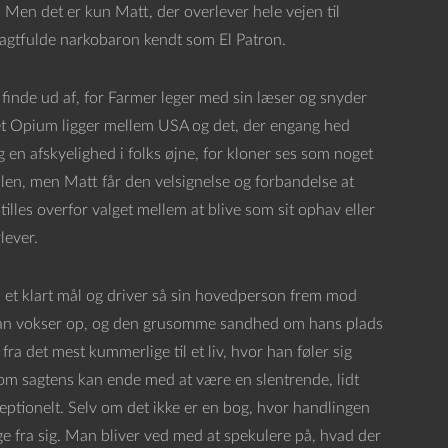
 Men det er kun Matt, der overlever hele vejen til
magtfulde narkobaron kendt som El Patron.
finde ud af, for Farmer leger med sin læser og snyder
det Opium ligger mellem USA og det, der engang hed
en afskyelighed i folks øjne, for kloner ses som noget
en, men Matt får den velsignelse og forbandelse at
lles overfor valget mellem at blive som sit ophav eller
lever.
d et klart mål og driver så sin hovedperson frem mod
ns han vokser op, og den grusomme sandhed om hans plads
ra det mest kummerlige til et liv, hvor han føler sig
 som sagtens kan ende med at være en slentrende, lidt
eptionelt. Selv om det ikke er en bog, hvor handlingen
gge fra sig. Man bliver ved med at spekulere på, hvad der