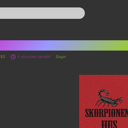
cy Farmer: Skorpionens hu
010
4 minutters læsetid
Bøger