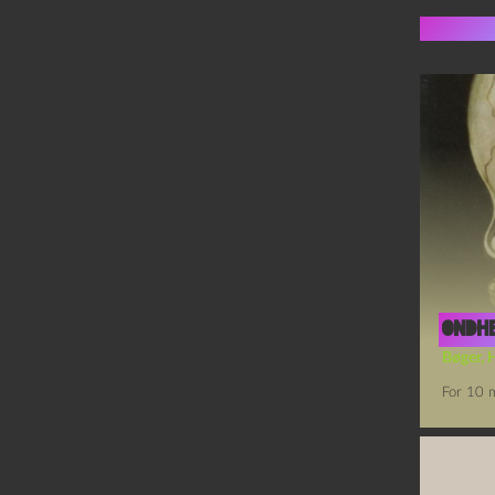
Flere 
Ondh
Bøger
,
For 10 