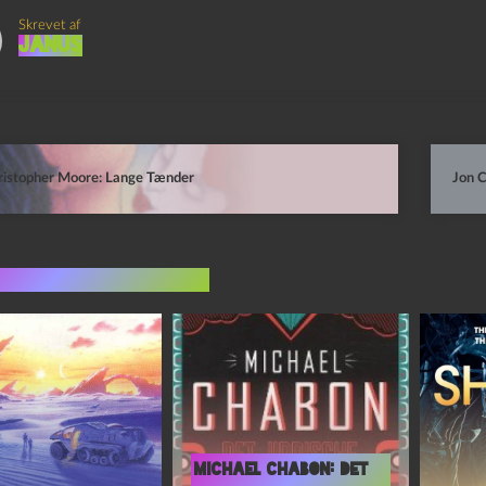
Skrevet af
Janus
ristopher Moore: Lange Tænder
Jon C
indlæg i samme dur
Michael Chabon: Det