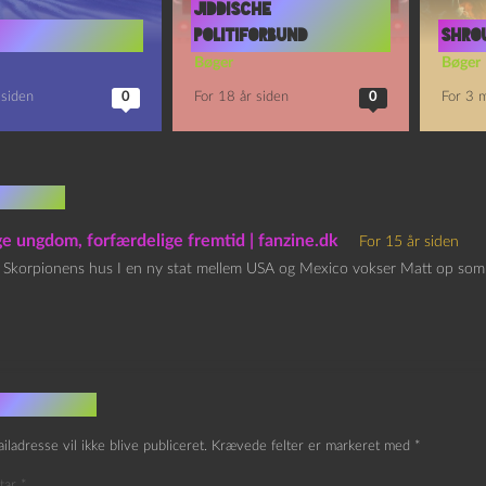
jiddische
politiforbund
Shro
Bøger
Bøger
 siden
0
For 18 år siden
0
For 3 
mentar
e ungdom, forfærdelige fremtid | fanzine.dk
For 15 år siden
: Skorpionens hus I en ny stat mellem USA og Mexico vokser Matt op som e
v et svar
iladresse vil ikke blive publiceret.
Krævede felter er markeret med
*
tar
*