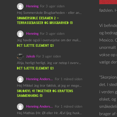
Henning
For 3 uger siden
fødslen. 
Hej Sommerskole Brugbarheden - eller anvendeligheden - af "Øl&Ævl" er…
Sommerskole Eksamen 2 –
Terrassebasker og Brugbarhed (1)
Vi befind
og bedrag
Henning
For 3 uger siden
Mexico. O
Jeg havde også i overvejelse om der muligvis kunne være…
det sjette element (2)
unormalt 
vokse op 
Jakob
For 3 uger siden
vælge den
Ahja, herligt herligt. Jeg var netop I overvejelser om at…
det sjette element (2)
“Skorpion
Henning Andersen
For 1 måned siden
det. I st
Hej Mikkel Jeg tror faktisk, at jeg er meget enig…
Soloævl 41 Together og Kraftens
i verden g
Sammenhæng (1)
elsket, og
småkedeli
Henning Andersen
For 1 måned siden
Hej Mathias (Hr. Øl eller Hr. Ævl (jeg husker ikke…
brager af 