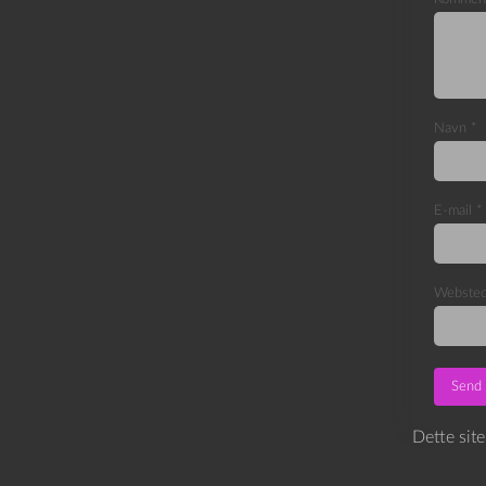
Navn
*
E-mail
*
Webste
Dette sit