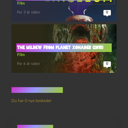
Film
For 3 år siden
0
The Mildew from Planet Xonader (2015)
Film
For 6 år siden
0
Ingen kommentarer
Du har 0 nye beskeder
Skriv et svar