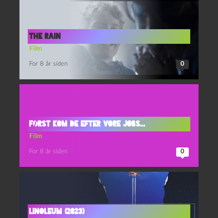
The Rain
Film
For 8 år siden
0
Først kom de efter vore jobs…
Film
For 8 år siden
0
Linoleum (2023)