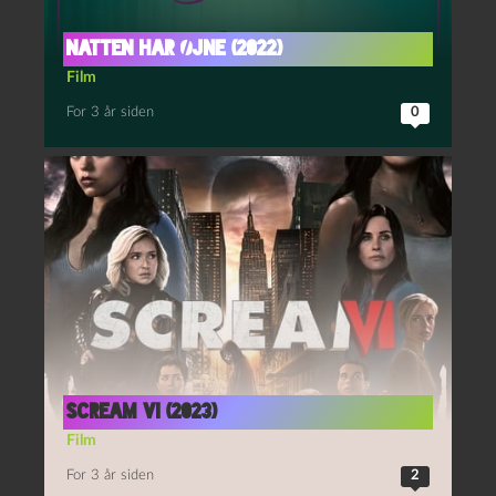
Natten har øjne (2022)
Film
For 3 år siden
0
Scream VI (2023)
Film
For 3 år siden
2