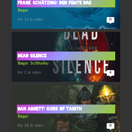
Frank Schätzing: Den femte dag
Bøger
For 16 år siden
0
Dead Silence
Bøger
,
Scifihaiku
For 2 år siden
4
Dan Abnett: Guns of Tanith
Bøger
For 18 år siden
0