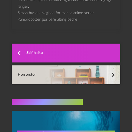
samt enkelt spion romaner og techno thrillers der rigtigt
fanger.
Simon har en svaghed for mecha anime serier.
Kamprobotter gør bare alting bedre
Scifihaiku
Horrorstör
Flere indlæg i samme dur