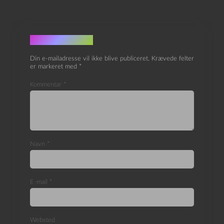
Skriv et svar
Din e-mailadresse vil ikke blive publiceret.
Krævede felter
er markeret med
*
Kommentar
*
Navn
*
E-mail
*
Websted