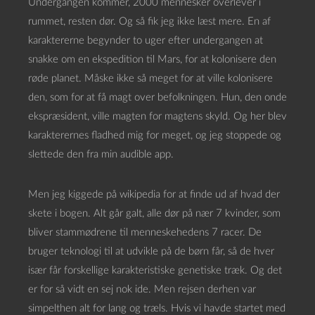
Undergangen kommer, 2000 mennesker overlever i
rummet, resten dør. Og så fik jeg ikke læst mere. En af
karaktererne begynder to uger efter undergangen at
snakke om en ekspedition til Mars, for at kolonisere den
røde planet. Måske ikke så meget for at ville kolonisere
den, som for at få magt over befolkningen. Hun, den onde
ekspræsident, ville magten for magtens skyld. Og her blev
karakterernes fladhed mig for meget, og jeg stoppede og
slettede den fra min audible app.
Men jeg kiggede på wikipedia for at finde ud af hvad der
skete i bogen. Alt går galt, alle dør på nær 7 kvinder, som
bliver stammødrene til menneskehedens 7 racer. De
bruger teknologi til at udvikle på de børn får, så de hver
især får forskellige karakteristiske genetiske træk. Og det
er for så vidt en sej nok ide. Men rejsen derhen var
simpelthen alt for lang og træls. Hvis vi havde startet med