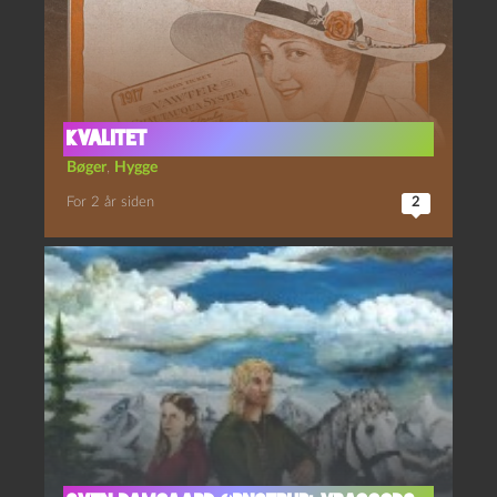
Kvalitet
Bøger
,
Hygge
For 2 år siden
2