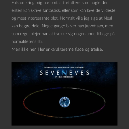
Folk omkring mig har omtalt forfattere som nogle der
enten kan skrive fantastisk, eller som kan lave de vildeste
og mest interessante plot. Normalt ville jeg sige at Neal
kan begge dele. Nogle gange bliver han jævnt sær, men
som regel plejer han at trække sig nogenlunde tilbage på
normalitetens sti.
Men ikke her. Her er karaktererne flade og trælse.