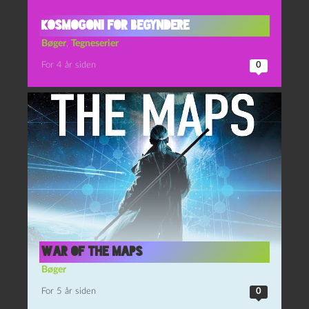
Kosmogoni for begyndere
Bøger
,
Tegneserier
For 4 år siden
0
War of the Maps
Bøger
For 5 år siden
0