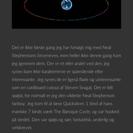
Det er ikke første gang jeg har forsøgt mig med Neal
Stephensons Seveneves, men heller ikke denne gang kom
jeg igennem dem. Der er et eller andet ved den, jeg
synes bare ikke karaktererne er spændende eller
interessante. Jeg synes de er ligeså flade og uinteressante
som en cardboard cutout af Steven Seagal. Det er lidt
spøjst, for normalt er jeg den vildeste Neal Stephenson
fanboy. Jeg kom til at læse Quicksilver, 1 bind af hans
maniske 7 binds værk The Baroque Cycle, og var hooked
på stedet. Den var spøjs og sær, fantastisk, underlig og
velskrevet.