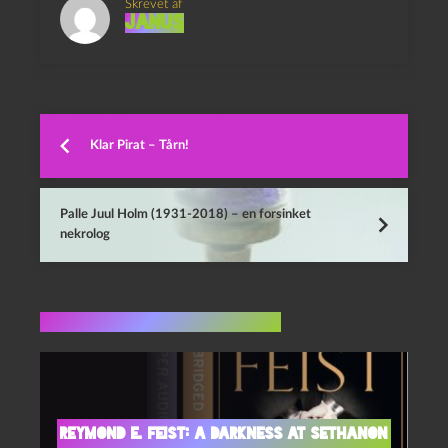
Skrevet af
Janus
Klar Pirat – Tårn!
Palle Juul Holm (1931-2018) – en forsinket
nekrolog
Flere indlæg i samme dur
Reymond E. Feist: A Darkness at Sethanon