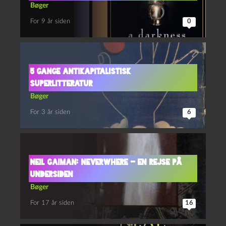
Bøger
For 9 år siden
0
5 gange antikapitalistisk
superlitteratur
Bøger
For 3 år siden
6
Neil Gaiman: Neverwhere – en rejse på
undersiden
Bøger
For 17 år siden
16