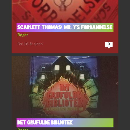
Scarlett Thomas: Mr. Y’s forbandelse
Bøger
For 18 år siden
0
Det grufulde bibliotek