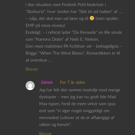
i den situation som Frederik Pohl beskriver i
“Starburst”, hvor Jorden har “fået én på hatten” af ….
– nåja, det skal man vel læse sig til
(men spoiler:
EMP på nova-niveau)
Endeligt: – i referat lyder “De Rensede” en lille smule
som “Narrens Drøm” af Niels E. Nielsen.
Den mest realistiske PA forbliver vel – beklageligvis –
Briggs’ “When The Wind Blows”. Romantikken er til
at overskue …
Besvar
Janus
For 7 år siden
Jeg har lidt den samme modvilje mod mange
dystopier – men jeg kan nu godt lide Mad
Max-typen, fordi de mere virker som spas
end som “vi siger noget eviggyldigt om
mennesket (udover at de er afhængige af
våben og benzin”.
Besvar