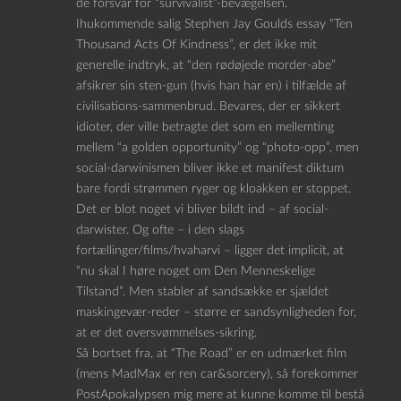
de forsvar for “survivalist”-bevægelsen.
Ihukommende salig Stephen Jay Goulds essay “Ten
Thousand Acts Of Kindness”, er det ikke mit
generelle indtryk, at “den rødøjede morder-abe”
afsikrer sin sten-gun (hvis han har en) i tilfælde af
civilisations-sammenbrud. Bevares, der er sikkert
idioter, der ville betragte det som en mellemting
mellem “a golden opportunity” og “photo-opp”, men
social-darwinismen bliver ikke et manifest diktum
bare fordi strømmen ryger og kloakken er stoppet.
Det er blot noget vi bliver bildt ind – af social-
darwister. Og ofte – i den slags
fortællinger/films/hvaharvi – ligger det implicit, at
“nu skal I høre noget om Den Menneskelige
Tilstand”. Men stabler af sandsække er sjældet
maskingevær-reder – større er sandsynligheden for,
at er det oversvømmelses-sikring.
Så bortset fra, at “The Road” er en udmærket film
(mens MadMax er ren car&sorcery), så forekommer
PostApokalypsen mig mere at kunne komme til bestå