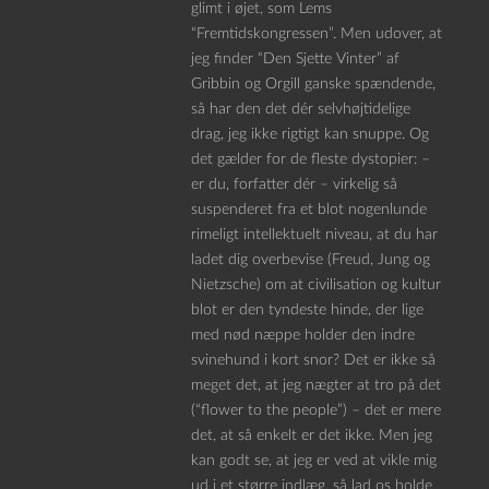
glimt i øjet, som Lems
“Fremtidskongressen”. Men udover, at
jeg finder “Den Sjette Vinter” af
Gribbin og Orgill ganske spændende,
så har den det dér selvhøjtidelige
drag, jeg ikke rigtigt kan snuppe. Og
det gælder for de fleste dystopier: –
er du, forfatter dér – virkelig så
suspenderet fra et blot nogenlunde
rimeligt intellektuelt niveau, at du har
ladet dig overbevise (Freud, Jung og
Nietzsche) om at civilisation og kultur
blot er den tyndeste hinde, der lige
med nød næppe holder den indre
svinehund i kort snor? Det er ikke så
meget det, at jeg nægter at tro på det
(“flower to the people”) – det er mere
det, at så enkelt er det ikke. Men jeg
kan godt se, at jeg er ved at vikle mig
ud i et større indlæg, så lad os holde