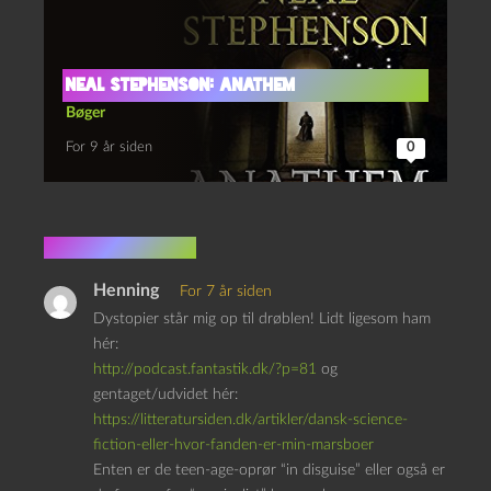
Neal Stephenson: Anathem
Bøger
For 9 år siden
0
6 kommentarer
Henning
For 7 år siden
Dystopier står mig op til drøblen! Lidt ligesom ham
hér:
http://podcast.fantastik.dk/?p=81
og
gentaget/udvidet hér:
https://litteratursiden.dk/artikler/dansk-science-
fiction-eller-hvor-fanden-er-min-marsboer
Enten er de teen-age-oprør “in disguise” eller også er