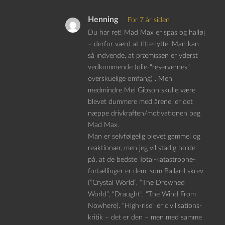
Henning
For 7 år siden
Du har ret! Mad Max er spas og halløj
– derfor værd at titte-lytte. Man kan
så indvende, at præmissen er yderst
vedkommende (olie-“reservernes”
overskuelige omfang) . Men
medmindre Mel Gibson skulle være
blevet dummere med årene, er det
næppe drivkraften/motivationen bag
Mad Max.
Man er selvfølgelig blevet gammel og
reaktionær, men jeg vil stadig holde
på, at de bedste Total-katastrophe-
fortællinger er dem, som Ballard skrev
(“Crystal World”, “The Drowned
World”, “Draught”, “The Wind From
Nowhere). “High-rise” er civilisations-
kritik – det er den – men med samme