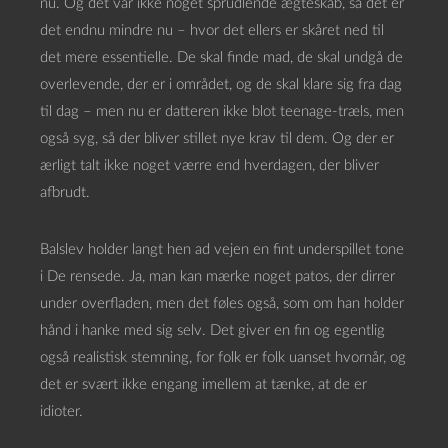
nu. Og det var ikke noget sprudlende ægteskab, så det er
det endnu mindre nu – hvor det ellers er skåret ned til
det mere essentielle. De skal finde mad, de skal undgå de
overlevende, der er i området, og de skal klare sig fra dag
til dag – men nu er datteren ikke blot teenage-træls, men
også syg, så der bliver stillet nye krav til dem. Og der er
ærligt talt ikke noget værre end hverdagen, der bliver
afbrudt.
Balslev holder langt hen ad vejen en fint underspillet tone
i De rensede. Ja, man kan mærke noget patos, der dirrer
under overfladen, men det føles også, som om han holder
hånd i hanke med sig selv. Det giver en fin og egentlig
også realistisk stemning, for folk er folk uanset hvornår, og
det er svært ikke engang imellem at tænke, at de er
idioter.