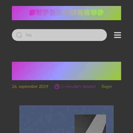
Led
efter:
Kommunalt selvstyre
efter apokalypsen
26. september 2019
3 minutters læsetid
Bøger