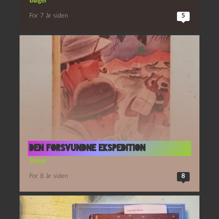
Bøger
For 7 år siden
5
Den forsvundne ekspedition
Bøger
For 8 år siden
8