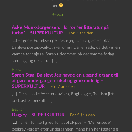
hér
Besvar
Aske Munk-Jørgensen: Horror “er litteratur på
turbo” – SUPERKULTUR
For 7 år siden
[…] er gode. For eksempel læste jeg for nylig Søren Staal
Balslevs postapokalyptiske roman De rensede, og det var en
kæmpe fornøjelse. Søren udkommer på det samme forlag
som mig, og det er ret […]
Besvar
Søren Staal Balslev: Jeg havde en ubændig trang til
at gøre undergangen lokal og genkendelig –
SUPERKULTUR
For 7 år siden
[…] De rensede: Weekendavisen, Bogblogger, Troldspejlets
podcast, Superkultur […]
Besvar
Daggry – SUPERKULTUR
For 5 år siden
[…] har en forkærlighed for apokalypser – “De rensede”
beskrev verden efter undergangen, mens han her kaster sig