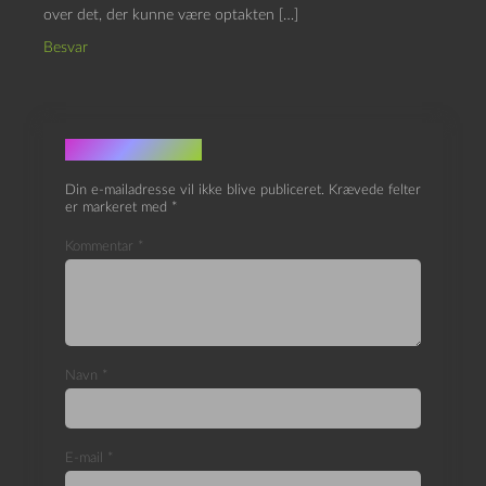
over det, der kunne være optakten […]
Besvar
Skriv et svar
Din e-mailadresse vil ikke blive publiceret.
Krævede felter
er markeret med
*
Kommentar
*
Navn
*
E-mail
*