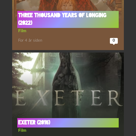
Three thousand years of longing
(2022)
Film
For 4 år siden
0
Exeter (2015)
Film