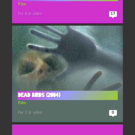
Film
For 8 år siden
17
Dead birds (2004)
Film
For 3 år siden
0