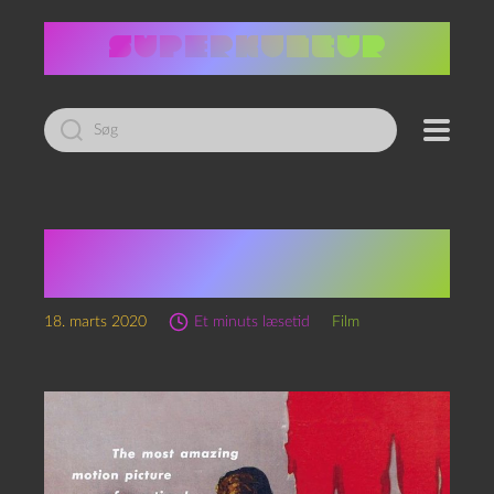
Led
efter:
I ulvens tegn —
I was a
Teenage Werewolf
(1957)
18. marts 2020
Et minuts læsetid
Film