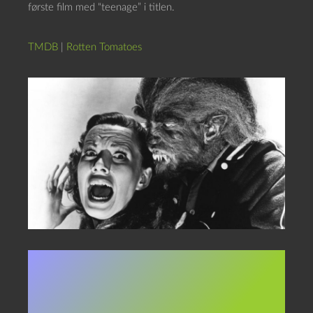
første film med “teenage” i titlen.
TMDB
|
Rotten Tomatoes
I dagene (nætterne) op til og
med næste fuldmåne tæller