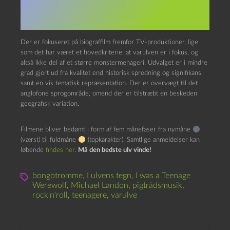
Superkultur ned med daglige
anmeldelser af varulvefilm.
Der er fokuseret på biograffilm fremfor TV-produktioner, lige
som det har været et hovedkriterie, at varulven er i fokus, og
altså ikke del af et større monstermenageri. Udvalget er i mindre
grad gjort ud fra kvalitet end historisk spredning og signifikans,
samt en vis tematisk repræsentation. Der er overvægt til det
anglofone sprogområde, omend der er tilstræbt en beskeden
geografisk variation.
Filmene bliver bedømt i form af fem månefaser fra nymåne
(værst) til fuldmåne
(topkarakter). Samtlige anmeldelser kan
løbende
findes her
.
Må den bedste ulv vinde!
bongotromme
,
I ulvens tegn
,
I was a Teenage
Werewolf
,
Michael Landon
,
pigtrådsmusik
,
rock'n'roll
,
teenagere
,
varulve