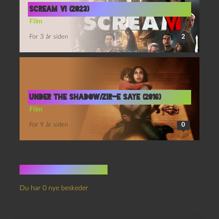
Scream VI (2023)
Film
For 3 år siden
2
Under the Shadow/Zir-e Saye (2016)
Film
For 9 år siden
0
Ingen kommentarer
Du har 0 nye beskeder