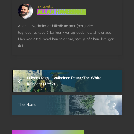
Skrevet af
Allan Haverholm
Allan Haverholm er billedkunstner (herunder
tegneserieskaber), kaffedrikker og dødsmetalafficionado.
Han ved altid, hvad han taler om, særlig når han ikke gør
det.
I ulvens tegn — Valkoinen Peura/The White
Reindeer (1952)
The I-Land
Flere indlæg i samme dur