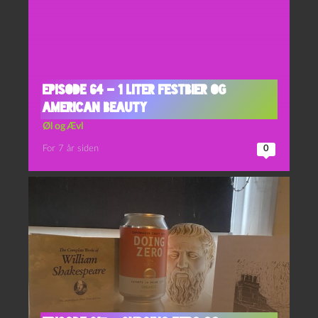
Episode 64 – 1 liter Festbier og
American Beauty
Øl og Ævl
For 7 år siden
0