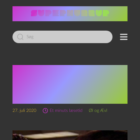
Led
efter:
Episode 100 – En Six Pack
Royal Økologisk IPA og
What the Hell Is Going
On?!
27. juli 2020
Et minuts læsetid
Øl og Ævl