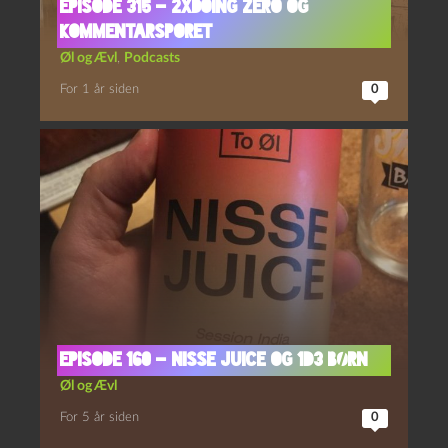
Episode 315 – 2xDoing Zero og
Kommentarsporet
Øl og Ævl
,
Podcasts
For 1 år siden
0
Episode 160 – Nisse Juice og 1d3 børn
Øl og Ævl
For 5 år siden
0