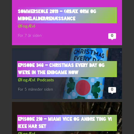
Sommerskole 2019 – Ørbæk Orm og
Middelalder/Renæssance
Øl og Ævl
For 7 år siden
0
Episode 346 – Christmas Every Day og
We’re In The Endgame Now
Øl og Ævl
,
Podcasts
For 5 måneder siden
0
Episode 210 – Miami Vice og Andre Ting Vi
Ikke Har Set