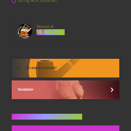
Øl og Ævl
,
podcast
Skrevet af
Øl og Ævl
En anden podcast!
Vandaber
Flere indlæg i samme dur