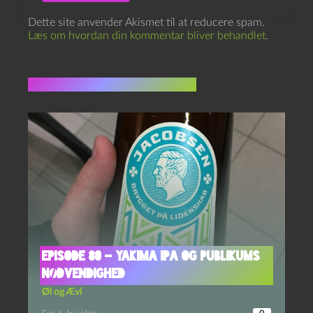
Dette site anvender Akismet til at reducere spam.
Læs om hvordan din kommentar bliver behandlet
.
Flere indlæg i samme dur
Episode 80 – Yakima IPA og Publikums
Nødvendighed
Øl og Ævl