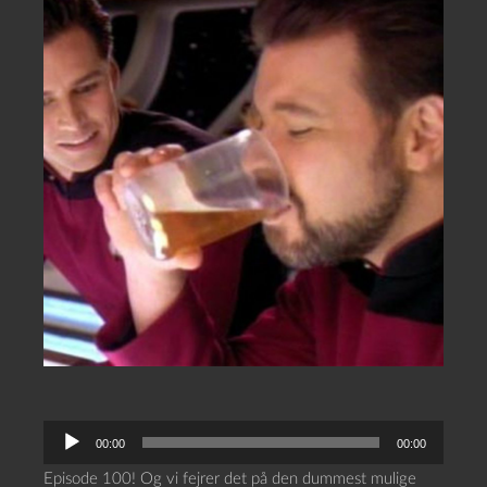
L
00:00
00:00
y
Episode 100! Og vi fejrer det på den dummest mulige