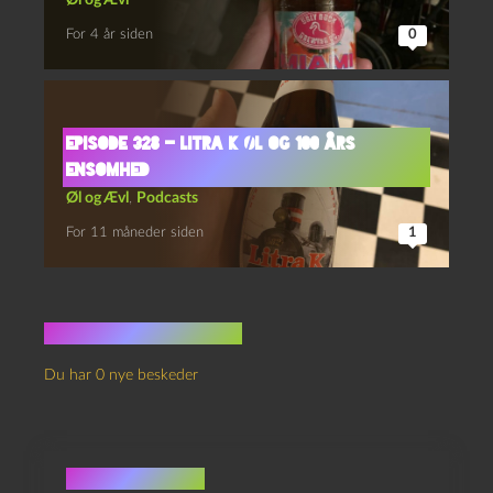
Øl og Ævl
For 4 år siden
0
Episode 328 – Litra K Øl og 100 Års
Ensomhed
Øl og Ævl
,
Podcasts
For 11 måneder siden
1
Ingen kommentarer
Du har 0 nye beskeder
Skriv et svar