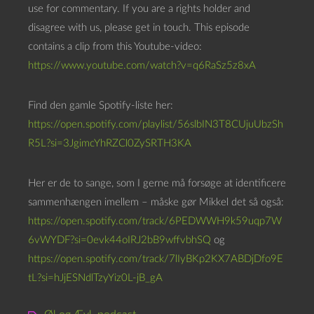
use for commentary. If you are a rights holder and
disagree with us, please get in touch. This episode
contains a clip from this Youtube-video:
https://www.youtube.com/watch?v=q6RaSz5z8xA
Find den gamle Spotify-liste her:
https://open.spotify.com/playlist/56slbIN3T8CUjuUbzSh
R5L?si=3JgimcYhRZCl0ZySRTH3KA
Her er de to sange, som I gerne må forsøge at identificere
sammenhængen imellem – måske gør Mikkel det så også:
https://open.spotify.com/track/6PEDWWH9k59uqp7W
6vWYDF?si=0evk44oIRJ2bB9wffvbhSQ
og
https://open.spotify.com/track/7lIyBKp2KX7ABDjDfo9E
tL?si=hJjESNdlTzyYiz0L-jB_gA