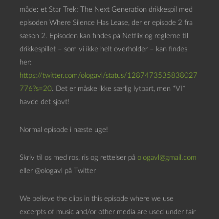
d
måde: et Star Trek: The Next Generation drikkespil med
a
episoden Where Silence Has Lease, der er episode 2 fra
f
sæson 2. Episoden kan findes på Netflix og reglerne til
s
drikkespillet – som vi ikke helt overholder – kan findes
p
her:
i
https://twitter.com/ologavl/status/1287473535838027
l
776?s=20
. Det er måske ikke særlig lytbart, men *VI*
l
havde det sjovt!
e
r
Normal episode i næste uge!
Skriv til os med ros, ris og rettelser på
ologavl@gmail.com
eller @ologavl på Twitter
We believe the clips in this episode where we use
excerpts of music and/or other media are used under fair