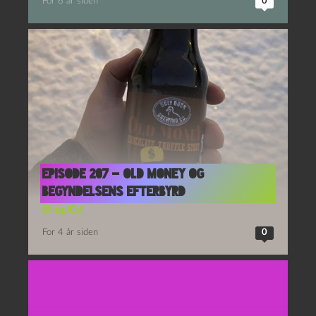
For 6 år siden
0
Episode 207 – Old Money og
Begyndelsens Efterbyrd
Øl og Ævl
For 4 år siden
0