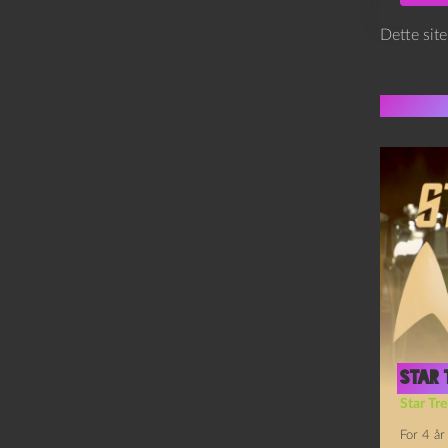
Dette sit
Flere 
Star 
Star Tre
For 4 år