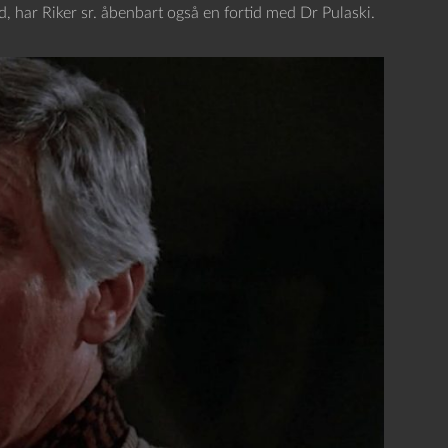
d, har Riker sr. åbenbart også en fortid med Dr Pulaski.