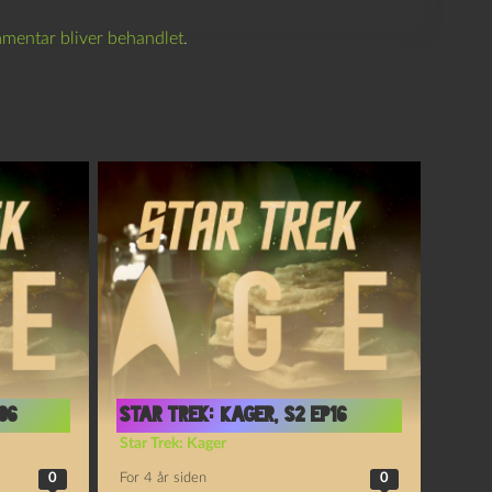
mentar bliver behandlet
.
06
Star Trek: Kager, S2 Ep16
Star Trek: Kager
0
For 4 år siden
0