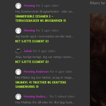
Rikers far
Henning
For 2 uger siden
Hej Sommerskole Brugbarheden - eller anvendeligheden - af "Øl&Ævl" er…
Sommerskole Eksamen 2 –
Terrassebasker og Brugbarhed (1)
Henning
For 3 uger siden
Jeg havde også i overvejelse om der muligvis kunne være…
det sjette element (2)
Jakob
For 3 uger siden
Ahja, herligt herligt. Jeg var netop I overvejelser om at…
det sjette element (2)
Henning Andersen
For 4 uger siden
Hej Mikkel Jeg tror faktisk, at jeg er meget enig…
Soloævl 41 Together og Kraftens
Sammenhæng (1)
Henning Andersen
For 1 måned siden
Hej Mathias (Hr. Øl eller Hr. Ævl (jeg husker ikke…