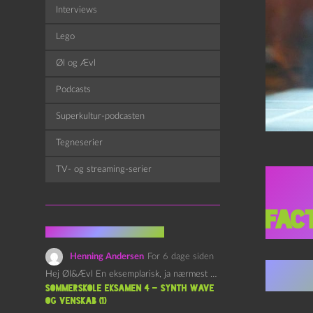
Interviews
Lego
Øl og Ævl
Podcasts
Superkultur-podcasten
Tegneserier
TV- og streaming-serier
Sta
fac
Fra kommentarsporet
Henning Andersen
For 6 dage siden
Star
Hej Øl&Ævl En eksemplarisk, ja nærmest yndefuld, afslutning på SOMMERSKOLEN.…
Sommerskole Eksamen 4 – Synth Wave
og Venskab (1)