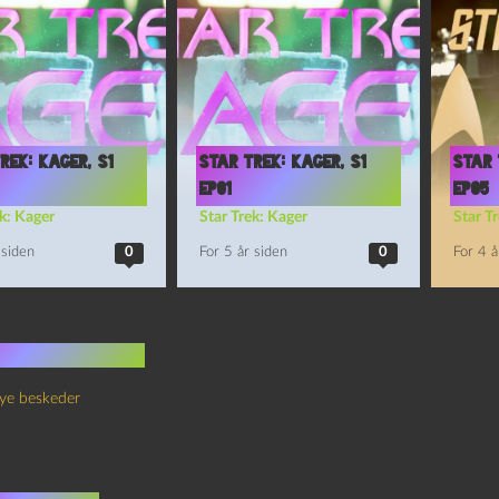
rek: Kager, S1
Star Trek: Kager, S1
Star 
Ep01
Ep05
k: Kager
Star Trek: Kager
Star T
 siden
0
For 5 år siden
0
For 4 å
 kommentarer
ye beskeder