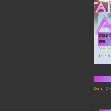
Star T
Ep8
Star Tre
For 5 år
Ingen
Du har 0 n