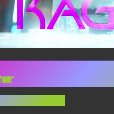
r Trek: The Next Generatio
tor”
date 42686.4 (2365)