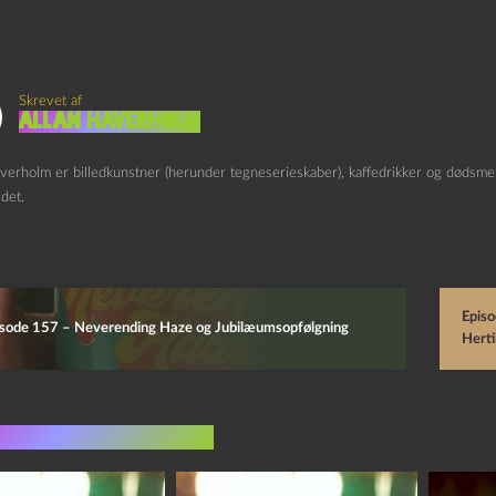
Skrevet af
Allan Haverholm
verholm er billedkunstner (herunder tegneserieskaber), kaffedrikker og dødsmeta
det.
Epis
isode 157 – Neverending Haze og Jubilæumsopfølgning
Herti
indlæg i samme dur