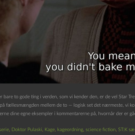
r bare to gode ting i verden, som vi kender den, er de vel Star Tre
å fællesmængden mellem de to — logisk set det nærmeste, vi komm
erne dine egne eksempler i kommentarerne på, hvornår der er gået
serie
,
Doktor Pulaski
,
Kage
,
kageordning
,
science fiction
,
ST:K sæ