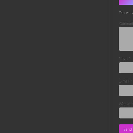
Skri
Din e-ma
Kommen
Navn
*
E-mail
*
Webste