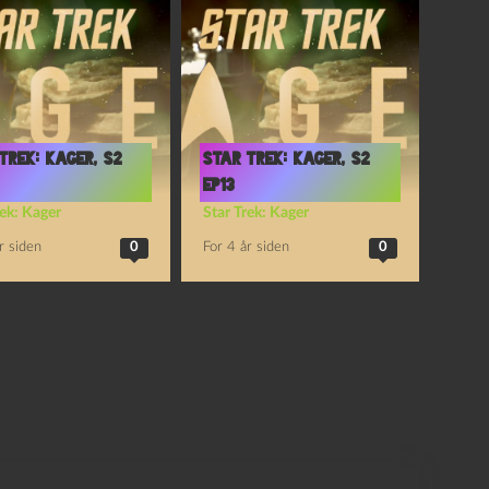
Trek: Kager, S2
Star Trek: Kager, S2
Ep13
rek: Kager
Star Trek: Kager
r siden
0
For 4 år siden
0