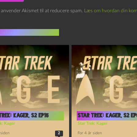
e anvender Akismet til at reducere spam.
Læs om hvordan din kom
indlæg i samme dur
Trek: Kager, S2 Ep15
Star Trek: Kager, S2 Ep
k: Kager
Star Trek: Kager
 siden
2
For 4 år siden