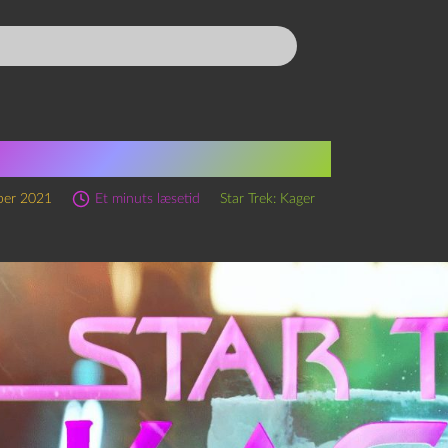
 Trek: Kager, S1 Ep12
ber 2021
Et minuts læsetid
Star Trek: Kager