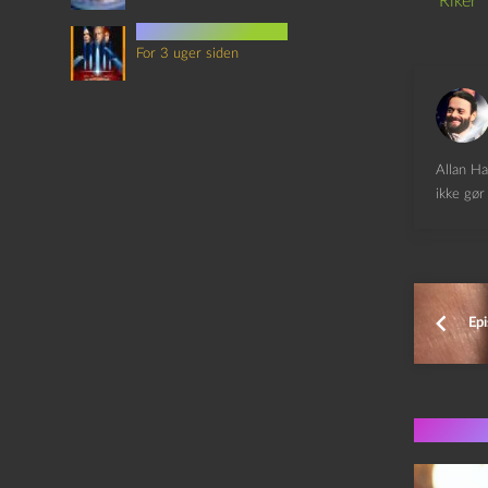
Riker
det sjette element
For 3 uger siden
Allan Ha
ikke gør 
Ep
Flere 