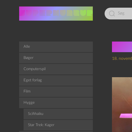
Led
efter:
Star
Alle
Bøger
18. novem
Computerspil
Eget forlag
Film
Hygge
Scifihaiku
Star Trek: Kager