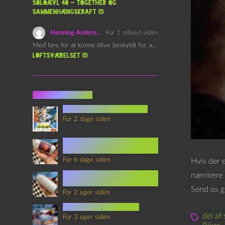
Soloævl 40 – Together og
sammenhængskraft (1)
Henning Andersen
For 1 måned siden
Med fare for at kunne blive beskyldt for, at være…
Loftsværelset (1)
Seneste indlæg
youtubes lyksaligheder
For 2 dage siden
Sommerskole Eksamen 4 –
Synth Wave og Venskab
For 6 dage siden
Hvis der e
Sommerskole Eksamen 3 –
nærmere p
Synth Wave og Solipsisme
Send os g
For 2 uger siden
mad i science fiction
del af 
For 3 uger siden