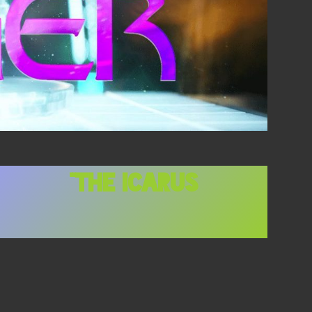
n
2×14,
“The Icarus