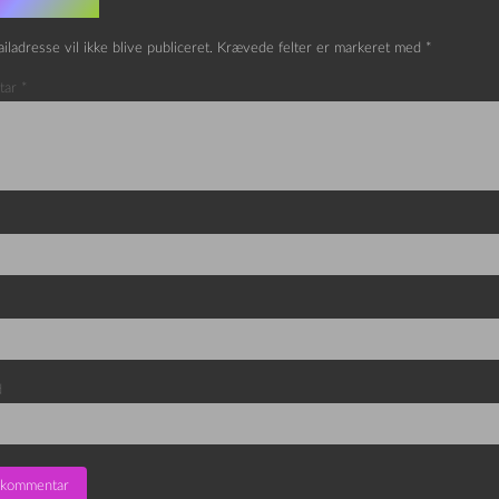
v et svar
iladresse vil ikke blive publiceret.
Krævede felter er markeret med
*
tar
*
d