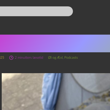
ode 310 – An Isle Full of 
ter
025
2 minutters læsetid
Øl og Ævl
,
Podcasts