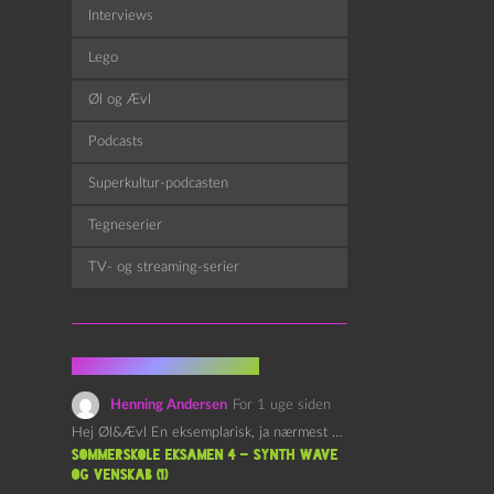
Interviews
Lego
Øl og Ævl
Podcasts
Superkultur-podcasten
Tegneserier
TV- og streaming-serier
Fra kommentarsporet
Henning Andersen
For 1 uge siden
Hej Øl&Ævl En eksemplarisk, ja nærmest yndefuld, afslutning på SOMMERSKOLEN.…
Sommerskole Eksamen 4 – Synth Wave
og Venskab (1)