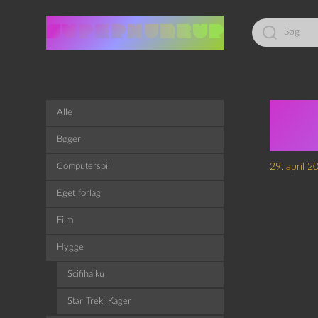
Led
efter:
Epis
Alle
Tea
Bøger
Computerspil
29. april 2
Eget forlag
Film
Hygge
Scifihaiku
Star Trek: Kager