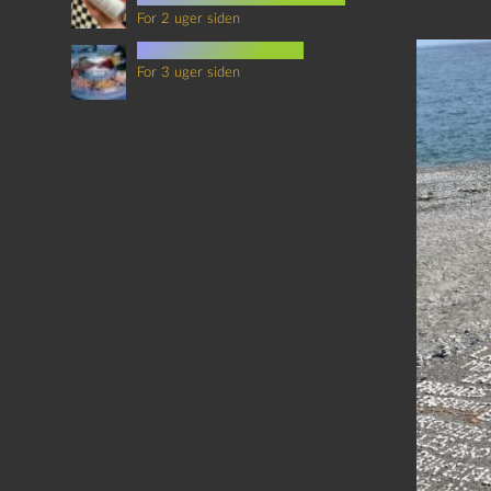
For 2 uger siden
mad i science fiction
For 3 uger siden