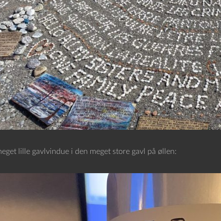
get lille gavlvindue i den meget store gavl på øllen: