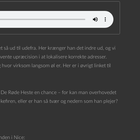
 så ud til udefra. Her krænger han det indre ud, og vi
ente upræcision i at lokalisere korrekte adresser.
vor virksom langsom øl er. Her er i øvrigt linket til
og De Røde Heste en chance – for kan man overhovedet
efiren, eller er han så tvær og nedern som han plejer?
nden i Nice: