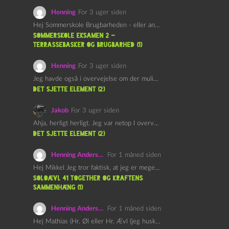
Henning
For 3 uger siden
Hej Sommerskole Brugbarheden - eller anvendeligheden - af "Øl&Ævl" er…
Sommerskole Eksamen 2 –
Terrassebasker og Brugbarhed (1)
Henning
For 3 uger siden
Jeg havde også i overvejelse om der muligvis kunne være…
det sjette element (2)
Jakob
For 3 uger siden
Ahja, herligt herligt. Jeg var netop I overvejelser om at…
det sjette element (2)
Henning Andersen
For 1 måned siden
Hej Mikkel Jeg tror faktisk, at jeg er meget enig…
Soloævl 41 Together og Kraftens
Sammenhæng (1)
Henning Andersen
For 1 måned siden
Hej Mathias (Hr. Øl eller Hr. Ævl (jeg husker ikke…