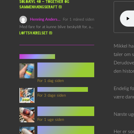
Soloævl 40 – Together og
sammenhængskraft (1)
Henning Andersen
For 1 måned siden
Med fare for at kunne blive beskyldt for, at være…
Loftsværelset (1)
Mikkel ha
taler om 
Seneste indlæg
Derudover 
Episode 360 – VHS Fast
Forward og
den histo
Notérgranater
For 1 dag siden
Endelig f
youtubes lyksaligheder
For 3 dage siden
være dann
Sommerskole Eksamen 4 –
Synth Wave og Venskab
Næste uge
For 1 uge siden
Sommerskole Eksamen 3 –
Her er som
Synth Wave og Solipsisme