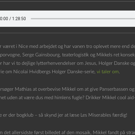
r været i Nice med arbejdet og har vanen tro oplevet mere end det
sporvogne, Serge Gainsbourg, teaterlogistik og Mikkels ret konsekv
har vi to dejlige lytterhenvendelser om Jesus, Holger Danske og h
rie om Nicolai Hvidbergs Holger Danske-serie,
vi taler om
.
orsøger Mathias at overbevise Mikkel om at give Panserbassen 
et uden at være dus med himlens fugle? Drikker Mikkel cool aid-k
 er der bogklub – så skynd jer at læse Les Miserables færdig!
 det allersidste først billedet af den mosaik, Mikkel fandt på stra