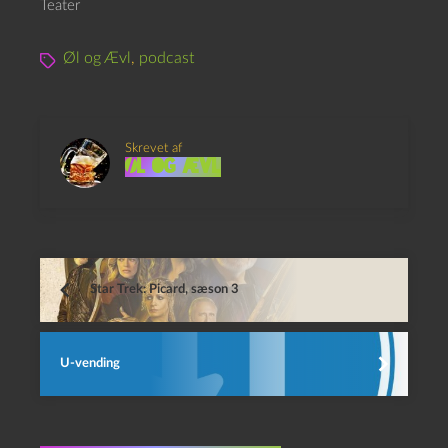
Teater
Øl og Ævl
,
podcast
Skrevet af
Øl og Ævl
Star Trek: Picard, sæson 3
U-vending