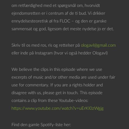
d
om retfærdighed med et spørgsmål om, hvorvidt
a
ejendomsretten er i centrum af de ti bud. Vi drikker
f
ennydelsesteoretisk øl fra FLOC – og den er ganske
s
sammensat og god, ligesom det meste nydelse jo er det.
p
i
Skriv til os med ros, ris og rettelser på
ologavl@gmail.com
l
eller inde på Instagram (hvor vi også hedder Ologavl)
l
e
We believe the clips in this episode where we use
r
excerpts of music and/or other media are used under fair
use for commentary. If you are a rights holder and
disagree with us, please get in touch. This episode
contains a clip from these Youtube-videos:
https://www.youtube.com/watch?v=uErKI0zWgjg
Find den gamle Spotify-liste her: