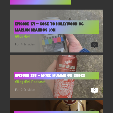
Flere indlæg i samme dur
Episode 171 – Gose To Hollywood og
Marlon Brandos Løn
Øl og Ævl
For 4 år siden
0
Episode 266 – Mørk Mumme og Sodes
Øl og Ævl
,
Podcasts
For 2 år siden
0