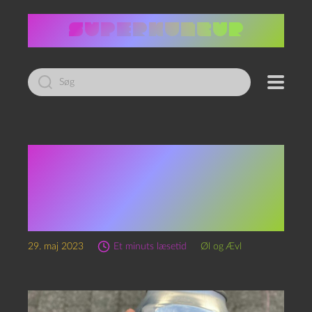
Led
efter:
Episode 225 – Pleasure
Theory 5 og
Ejendomsretsbaseret
Teologi
29. maj 2023
Et minuts læsetid
Øl og Ævl