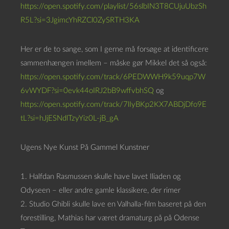
https://open.spotify.com/playlist/56slbIN3T8CUjuUbzSh
R5L?si=3JgimcYhRZCl0ZySRTH3KA
Her er de to sange, som I gerne må forsøge at identificere
sammenhængen imellem – måske gør Mikkel det så også:
https://open.spotify.com/track/6PEDWWH9k59uqp7W
6vWYDF?si=0evk44oIRJ2bB9wffvbhSQ
og
https://open.spotify.com/track/7lIyBKp2KX7ABDjDfo9E
tL?si=hJjESNdlTzyYiz0L-jB_gA
Ugens Nye Kunst På Gammel Kunstner
1. Halfdan Rasmussen skulle have lavet Iliaden og
Odyseen – eller andre gamle klassikere, der rimer
2. Studio Ghibli skulle lave en Valhalla-film baseret på den
forestilling, Mathias har været dramaturg på på Odense