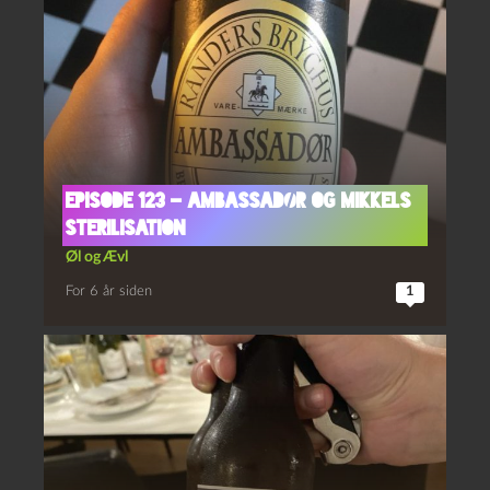
Episode 123 – Ambassadør og Mikkels
Sterilisation
Øl og Ævl
For 6 år siden
1