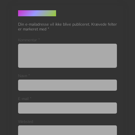
Skriv et svar
Din e-mailadresse vil ikke blive publiceret.
Krævede felter
er markeret med
*
Kommentar
*
Navn
*
E-mail
*
Websted