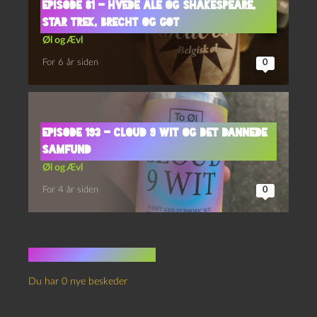
Episode 81 – Hvede Ale og Shakespeare,
Star Trek, Brecht og GoT
Øl og Ævl
For 6 år siden
0
Episode 193 – Cloud 9 Wit og Det Dannede
Samfund
Øl og Ævl
For 4 år siden
0
Ingen kommentarer
Du har 0 nye beskeder