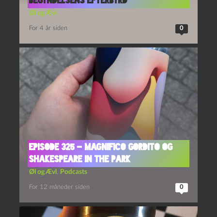
Begyndelsens Efterbyrd
Øl og Ævl
For 4 år siden
0
Episode 325 – Magnifico Gordito og
Shakespeare in the Park
Øl og Ævl
,
Podcasts
For 12 måneder siden
0