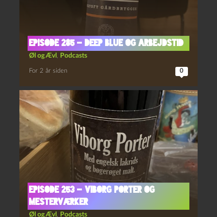
Episode 285 – Deep Blue og Arbejdstid
Øl og Ævl
,
Podcasts
For 2 år siden
0
Episode 253 – Viborg Porter og
Mesterværker
Øl og Ævl
,
Podcasts