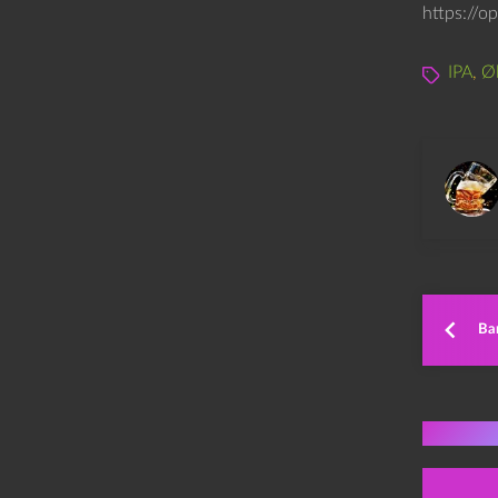
https://o
IPA
,
Øl
Ban
Flere 