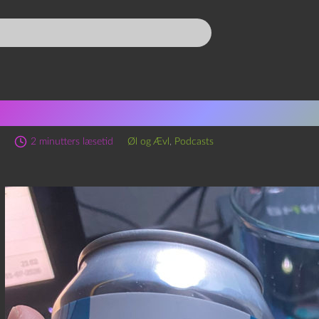
oævl 41 Together og Kraf
2 minutters læsetid
Øl og Ævl
,
Podcasts