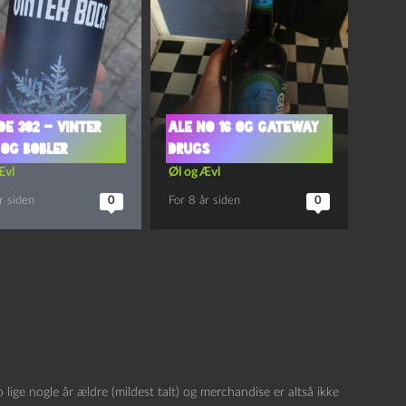
de 302 – Vinter
Ale No 16 og Gateway
og Bobler
Drugs
Ævl
Øl og Ævl
r siden
0
For 8 år siden
0
o lige nogle år ældre (mildest talt) og merchandise er altså ikke