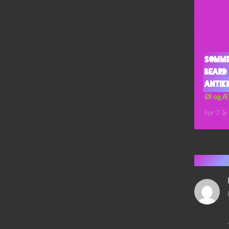
Somme
Beard
Antik
Øl og Æ
For 7 år
1 kom