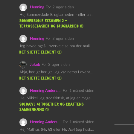
Henning
For 2 uger siden
Hej Sommerskole Brugbarheden - eller anvendeligheden - af "Øl&Ævl" er…
Sommerskole Eksamen 2 –
Terrassebasker og Brugbarhed (1)
Henning
For 3 uger siden
Jeg havde også i overvejelse om der muligvis kunne være…
det sjette element (2)
Jakob
For 3 uger siden
Ahja, herligt herligt. Jeg var netop I overvejelser om at…
det sjette element (2)
Henning Andersen
For 1 måned siden
Hej Mikkel Jeg tror faktisk, at jeg er meget enig…
Soloævl 41 Together og Kraftens
Sammenhæng (1)
Henning Andersen
For 1 måned siden
Hej Mathias (Hr. Øl eller Hr. Ævl (jeg husker ikke…