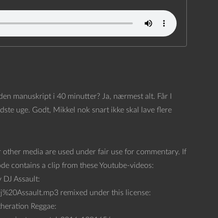
n manuskript i 40 minutter? Ja, nærmest alt. Får I
ste uge. Godt, Mikkel nok snart ikke skal lave flere
 other media are used under fair use for commentary. If
sode contains a clip from these Youtube-videos:
DJ Assault:
0Assault.mp3 remixed under this license:
theration Reggae: