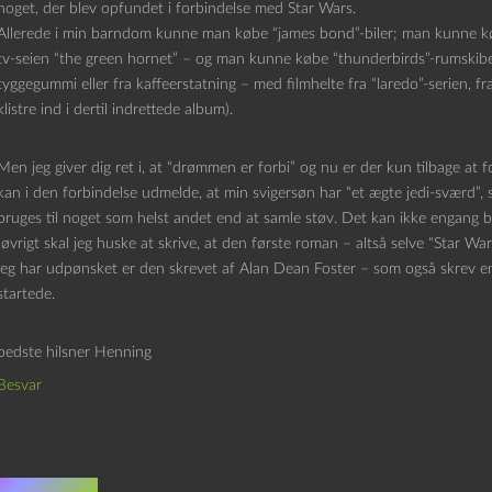
noget, der blev opfundet i forbindelse med Star Wars.
Allerede i min barndom kunne man købe “james bond”-biler; man kunne købe
tv-seien “the green hornet” – og man kunne købe “thunderbirds”-rumskib
tyggegummi eller fra kaffeerstatning – med filmhelte fra “laredo”-serien, fr
klistre ind i dertil indrettede album).
Men jeg giver dig ret i, at “drømmen er forbi” og nu er der kun tilbage at f
kan i den forbindelse udmelde, at min svigersøn har “et ægte jedi-sværd”,
bruges til noget som helst andet end at samle støv. Det kan ikke engang 
Iøvrigt skal jeg huske at skrive, at den første roman – altså selve “Star W
jeg har udpønsket er den skrevet af Alan Dean Foster – som også skrev en 
startede.
bedste hilsner Henning
Besvar
v et svar