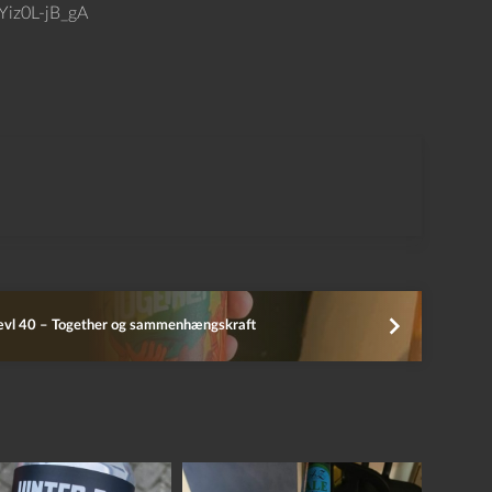
Yiz0L-jB_gA
ævl 40 – Together og sammenhængskraft