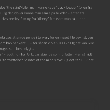
 “the saint”-biler, man kunne købe “black beauty” (bilen fra
e. Og derudover kunne man samle på billeder – enten fra
a elvis presley-film og fra “disney”-film (som man så kunne
orbruge, at smide penge i tanken, for en meget lille gevinst. Jeg
 som han har købt … – for sådan cirka 2.000 kr. Og det kan ikke
bruges som lommelygte.
ars” – godt nok har G. Lucas stående som forfatter. Men så vidt
“fortsættelse”: Splinter of the mind’s eye! Og det var DER det