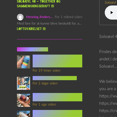
Soloævl 40 – Together og
Soloævl
sammenhængskraft (1)
Henning Andersen
For 1 måned siden
Med fare for at kunne blive beskyldt for, at være…
Loftsværelset (1)
Soloævl 
Seneste indlæg
Findes de
Episode 360 – VHS Fast
andet i d
Forward og
Notérgranater
Soloævl…
For 19 timer siden
youtubes lyksaligheder
We believ
For 2 dage siden
you are a 
Sommerskole Eksamen 4 –
https://w
Synth Wave og Venskab
https://
For 1 uge siden
https://c
Sommerskole Eksamen 3 –
Synth Wave og Solipsisme