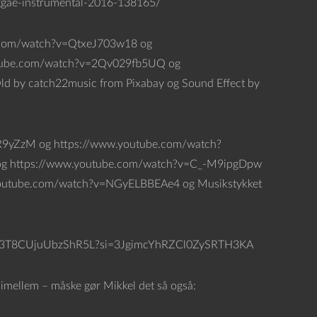
eggae-instrumental-2016-138165/
be.com/watch?v=QtxeJ703w18 og
tube.com/watch?v=2Qv029fb5UQ og
d by catch22music from Pixabay og Sound Effect by
KR9yZzM og https://www.youtube.com/watch?
g https://www.youtube.com/watch?v=C_-M9ipgDpw
outube.com/watch?v=NGyELBBEAe4 og Musikstykket
56slbIN3T8CUjuUbzShR5L?si=3JgimcYhRZCl0ZySRTH3KA
imellem – måske gør Mikkel det så også: