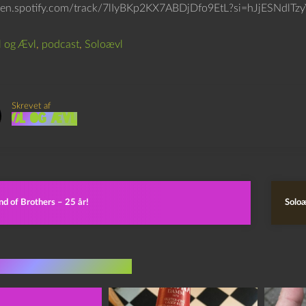
pen.spotify.com/track/7lIyBKp2KX7ABDjDfo9EtL?si=hJjESNdlTzy
 og Ævl
,
podcast
,
Soloævl
Skrevet af
Øl og Ævl
d of Brothers – 25 år!
Solo
indlæg i samme dur