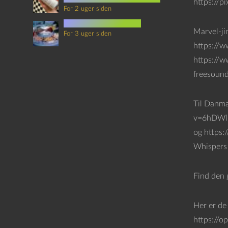
https://p
For 2 uger siden
mad i science fiction
Marvel-ji
For 3 uger siden
https://
https://w
freesoun
Til Danm
v=6hDWlb
og https
Whispers 
Find den 
Her er de
https://