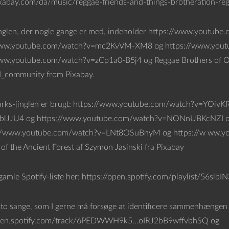
ixabay.com/da/music/reggae-friends-and-things-brotheration-r
nglen, der nogle gange er med, indeholder https://www.youtu
www.youtube.com/watch?v=mc2KvVM-XM8 og https://www.you
ww.youtube.com/watch?v=zCp1a0-B5j4 og Reggae Brothers of Ol
d_community from Pixabay.
arks-jinglen er brugt: https://www.youtube.com/watch?v=YOiv
lJJU4 og https://www.youtube.com/watch?v=NONnUBKcNZI o
://www.youtube.com/watch?v=LNt8OSuBnyM og https://w ww.y
of the Ancient Forest af Szymon Jasinski fra Pixabay
gamle Spotify-liste her: https://open.spotify.com/playlist/
 to sange, som I gerne må forsøge at identificere sammenhængen 
open.spotify.com/track/6PEDWWH9k5…oIRJ2bB9wffvbhSQ og