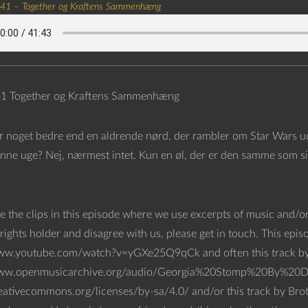
 41 – Together og Kraftens Sammenhæng
41 Together og Kraftens Sammenhæng
r noget bedre end en aldrende nørd, der rambler om Star Wars ude
enne uge? Nej, nærmest intet. Kun en øl, der er den samme som sid
e the clips in this episode where we use excerpts of music and/or
rights holder and disagree with us, please get in touch. This epi
ww.youtube.com/watch?v=yGXe25Q9qCk and often this track by 
www.openmusicarchive.org/audio/Georgia%20Stomp%20By%20Dj%2
reativecommons.org/licenses/by-sa/4.0/ and/or this track by Bro