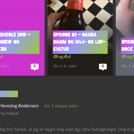
rskole 2019 –
Episode 83 – Daura
 Brew og
Damm og Høj- og Lav-
Episo
ken
Kultur
Bock 
vl
Øl og Ævl
Øl og 
 siden
0
For 6 år siden
0
For 1 å
mentar
Henning Andersen
For 1 måned siden
Hej Mikkel
Jeg tror faktisk, at jeg er meget enig med dig i dine betragtninger. Dog er j