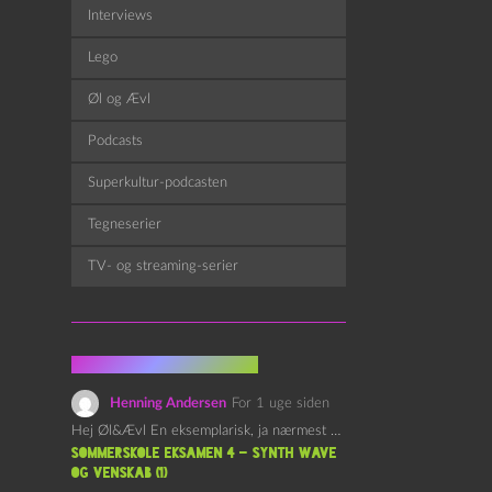
Interviews
Lego
Øl og Ævl
Podcasts
Superkultur-podcasten
Tegneserier
TV- og streaming-serier
Fra kommentarsporet
Henning Andersen
For 1 uge siden
Hej Øl&Ævl En eksemplarisk, ja nærmest yndefuld, afslutning på SOMMERSKOLEN.…
Sommerskole Eksamen 4 – Synth Wave
og Venskab (1)