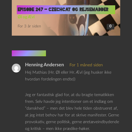
Episode 247 – CzechCat og Rejsemadder
Øl og Ævl
For 3 år siden
0
1 kommentar
Henning Andersen
For 1 måned siden
Hej Mathias (Hr. Øl eller Hr. Ævl (jeg husker ikke
hvordan fordelingen endte))
Jeg er fantastisk glad for, at du bragte tematikken
frem. Selv havde jeg intentioner om et indlæg om
“danskhed” – men det blev hele tiden obstrueret af,
at jeg intet behov har for at skrive manifester. Gerne
provokativ, gerne politisk, gerne øretæveindbydende
og kritisk – men ikke prædike-høker.