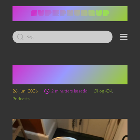
Led
efter:
Soloævl 40 – Together
og sammenhængskraft
26. juni 2026
2 minutters læsetid
Øl og Ævl
,
Podcasts