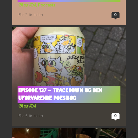
Øl og Ævl
,
Podcasts
For 2 år siden
0
Episode 137 – Trackdown og Den
Uforvarende Poesibog
Øl og Ævl
For 5 år siden
0