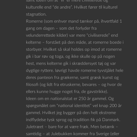
samt ideen om at “vi” er mere civiliserede og
kulturelle end “de andre”. Hvilket fører til kulturel
stagnation.
Romerne (som enhver mand tænker på, ihvertfald 1
gang om dagen – som det forlyder fra
velunderrettede kilder) var mere “civiliserede” end
kelterne – forstået på den måde, at romerne boede i
storbyer. Hvilket så skal holdes op imod at romerne
gik i bar røv og toga, og ikke skulle op på nogen
hest, mens kelterne gik i skræddersyet tøj og var
dygtige ryttere. Iøvrigt havde romerne tyvstjålet hele
deres panteon fra grækerne, samt græsk kunst og
filosofi (og lidt fra etruskerne, bevares – og hvor de
ellers kunne hugge noget fra, de gavstrikke).
Ideen om en nationalstat er 250 år gammel. Og
spørgsmålet om “national identitet” vel knap 200 år
gammel. Hvilket jeg bygger på den helt ekstreme
indflydelse tysk sprog og tradition fik på Danmark.
Juletræet – bare for at være fræk. Men betænk –
samtidig – at Julebukken kommer fra Sverige (eller