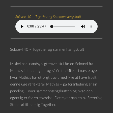
Soloævl 40 – Together og Sammenhængskraft
Soloævl 40 – Together og sammenhængskraft
Mikkel har usandsynligt travlt, så I får en Soloævl fra
Mathias i denne uge – og så én fra Mikkel i næste uge,
hvor Mathias har utroligt travlt med ikke at have travlt. I
denne uge reflekterer Mathias – på foranledning af sin
pendling – over sammenhængskraften og hvad den
egentlig er for en størrelse. Det tager han en ok Stepping
Stone-øl til, nemlig Together.