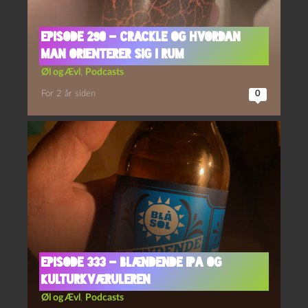
Episode 290 – Crackle og Hvordan
man orienterer sig i rum
Øl og Ævl
,
Podcasts
For 2 år siden
0
Episode 333 – Blændende IPA og
Kulturkværuleren
Øl og Ævl
,
Podcasts