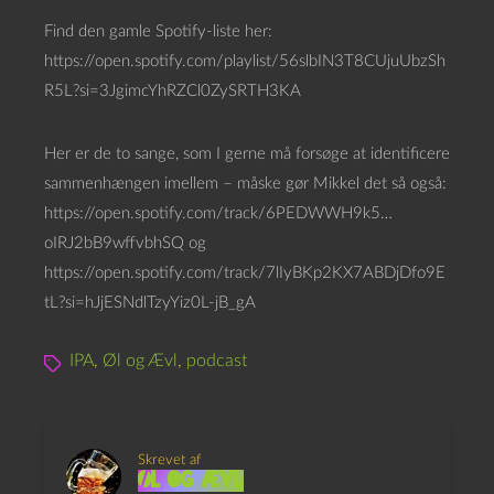
Find den gamle Spotify-liste her:
https://open.spotify.com/playlist/56slbIN3T8CUjuUbzSh
R5L?si=3JgimcYhRZCl0ZySRTH3KA
Her er de to sange, som I gerne må forsøge at identificere
sammenhængen imellem – måske gør Mikkel det så også:
https://open.spotify.com/track/6PEDWWH9k5…
oIRJ2bB9wffvbhSQ og
https://open.spotify.com/track/7lIyBKp2KX7ABDjDfo9E
tL?si=hJjESNdlTzyYiz0L-jB_gA
IPA
,
Øl og Ævl
,
podcast
Skrevet af
Øl og Ævl