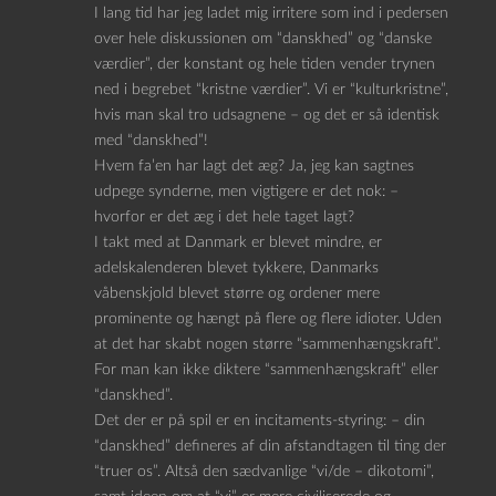
I lang tid har jeg ladet mig irritere som ind i pedersen
over hele diskussionen om “danskhed” og “danske
værdier”, der konstant og hele tiden vender trynen
ned i begrebet “kristne værdier”. Vi er “kulturkristne”,
hvis man skal tro udsagnene – og det er så identisk
med “danskhed”!
Hvem fa’en har lagt det æg? Ja, jeg kan sagtnes
udpege synderne, men vigtigere er det nok: –
hvorfor er det æg i det hele taget lagt?
I takt med at Danmark er blevet mindre, er
adelskalenderen blevet tykkere, Danmarks
våbenskjold blevet større og ordener mere
prominente og hængt på flere og flere idioter. Uden
at det har skabt nogen større “sammenhængskraft”.
For man kan ikke diktere “sammenhængskraft” eller
“danskhed”.
Det der er på spil er en incitaments-styring: – din
“danskhed” defineres af din afstandtagen til ting der
“truer os”. Altså den sædvanlige “vi/de – dikotomi”,