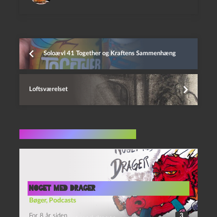
Soloævl 41 Together og Kraftens Sammenhæng
Loftsværelset
Flere indlæg i samme dur
Noget med drager
Bøger
,
Podcasts
For 8 år siden
3