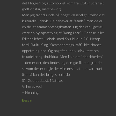
det Norge?) og automobilet kom fra USA (hvoraf alt
godt opstår, nietchewo?)
Men jeg tror du inde på noget væsentligt i forhold til
kulturelle udtryk. De behøver at “samle”, men de er
en del af sammenhængskraften. Og det kan ligervel
være en ny-opsætning af “Kong Lear” i Odense, eller
Frikadellefest i Lohals, med Shu-bi-dua 2.0. Netop
fordi “Kultur” og “Sammenhængskraft” ikke skabes
oppefra og ned. Og bagefter kan vi diskutere om
frikadeller og shubidua. Men ikke om “danskheden”
– den er der, den findes, og den går ikke til grunde,
selvom der er nogle der ville ønske at den var truet
(for så kan det bruges politisk)
Så! God podcast, Mathias.
Vi høres ved
– Henning
Besvar