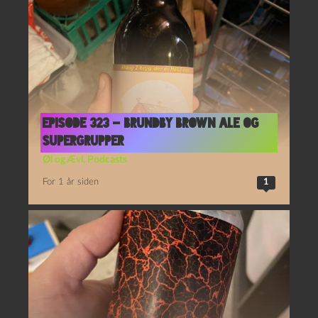
Episode 323 – Brundby Brown Ale og
Supergrupper
Øl og Ævl
,
Podcasts
For 1 år siden
1