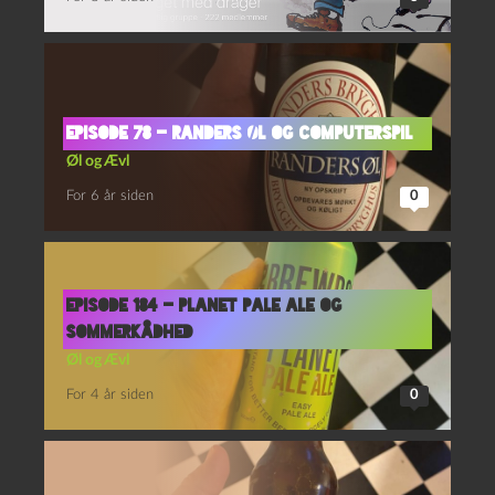
Episode 78 – Randers Øl og Computerspil
Øl og Ævl
For 6 år siden
0
Episode 184 – Planet Pale Ale og
Sommerkådhed
Øl og Ævl
For 4 år siden
0