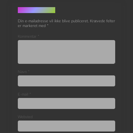
Skriv et svar
Din e-mailadresse vil ikke blive publiceret.
Krævede felter
er markeret med
*
Kommentar
*
Navn
*
E-mail
*
Websted