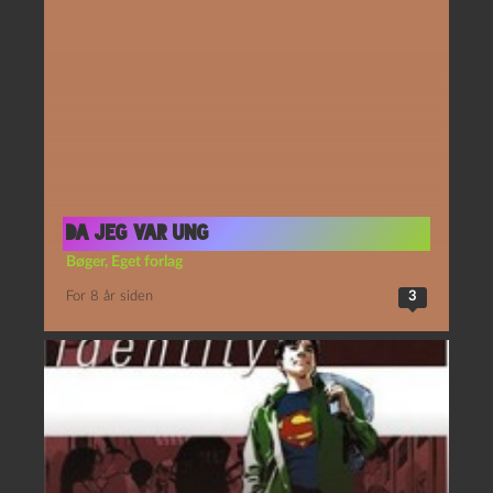
Da jeg var ung
Bøger
,
Eget forlag
For 8 år siden
3