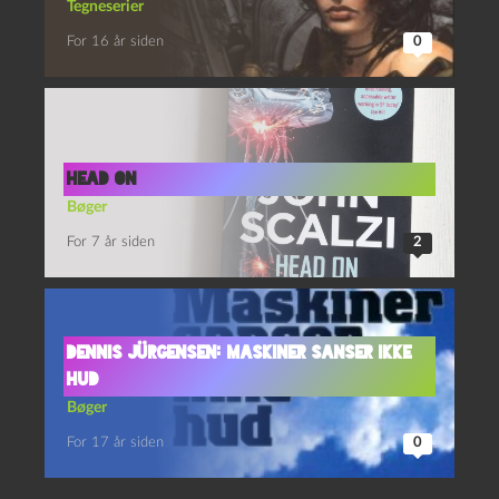
Tegneserier
For 16 år siden
0
Head On
Bøger
For 7 år siden
2
Dennis Jürgensen: Maskiner sanser ikke
hud
Bøger
For 17 år siden
0