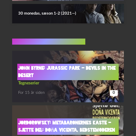
30 monedas, sæson 1-2 (2021—)
Flere indlæg i samme dur
John Byrne: Jurassic Park – Devils in the
Desert
Tegneserier
For 15 år siden
0
Jordorowsky: Metabaronernes Kaste –
Sjette del: Doña Vicenta, bedstemoderen