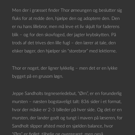
Men der i græsset finder Thor ørneungen og beslutter sig
fluks for at redde den, hjælpe den og adoptere den. Den
er nu hans lillebror, men må leve et liv skjult for faderens
blik – og for den skovfoged, der jagter krybskytten. På
trods af det trives den lille fugl – den lærer at tale, den
elsker bøger, den hjælper sin “storebror” med lektierne.
Thor er noget, der ligner lykkelig – men det er en lykke
bygget på en grusom løgn.
Jeppe Sandholts tegneseriedebut, “Ørn”, er en forunderlig
mursten – næsten bogstaveligt talt: 836 sider i et format,
hvor der måske er 2-3 billeder på hver side. Og det er en
mursten, der lander godt og tungt i maven på læseren, for
Sandholt slipper afsted med en sjælden balance, hvor
“Ørn” er fjollet, tåbelig og overgearet, men også