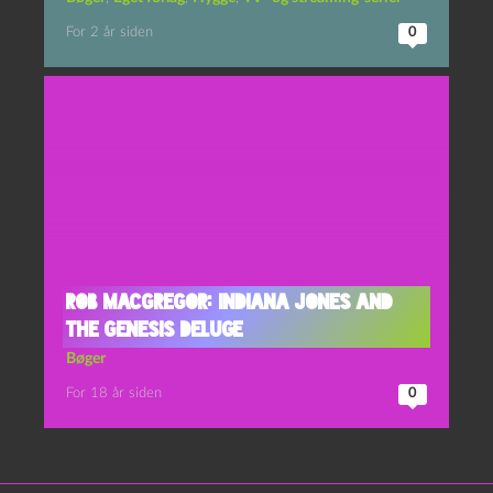
For 2 år siden
0
Rob MacGregor: Indiana Jones and
the Genesis Deluge
Bøger
For 18 år siden
0