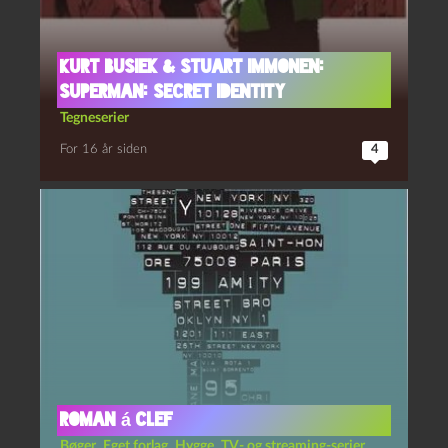
Kurt Busiek & Stuart Immonen:
Superman: Secret Identity
Tegneserier
For 16 år siden
4
Roman á clef
Bøger
,
Eget forlag
,
Hygge
,
TV- og streaming-serier