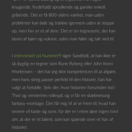
knugende, frydefuldt sprudlende og ganske enkelt
gribende. Det er få 800-siders værker, man uden
problemer kan lade sig trække igennem uden at stoppe
op, men her er et af dem. Det er en tegneserie, der kan
læses af børn og voksne, uden man føler sig talt ned til.
I
interviewet på Nummer9
siger Sandholt, at han ikke er
så dygtig en tegner som Rune Ryberg eller John Kenn
Mortensen – det har jeg ikke kompetencen til at afgøre,
men hans streg passer perfekt til den historie, han har
valgt at fortælle. Selv der, hvor historien forsvinder ind i
Thor og vennernes rollespil, og vi får en skæbnetung
fantasy-montage. Det får mig til at se frem til, hvad han
senere vil kaste sig over, for der er i mine øjne ingen tvivl
om, at der er et talent, som kan spænde over et hav af
historier.