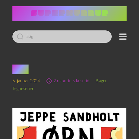
Led
efter:
Ørn
6. januar 2024
2 minutters læsetid
Bøger
,
Tegneserier