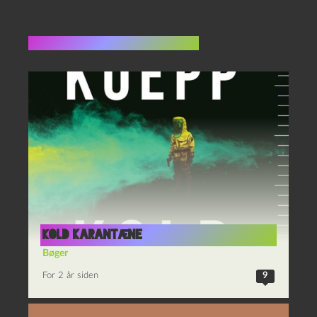
Flere indlæg i samme dur
Kold karantæne
Bøger
For 2 år siden
9