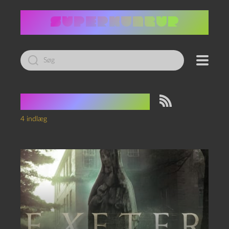
Led
efter:
Tag:
besættelse
4 indlæg