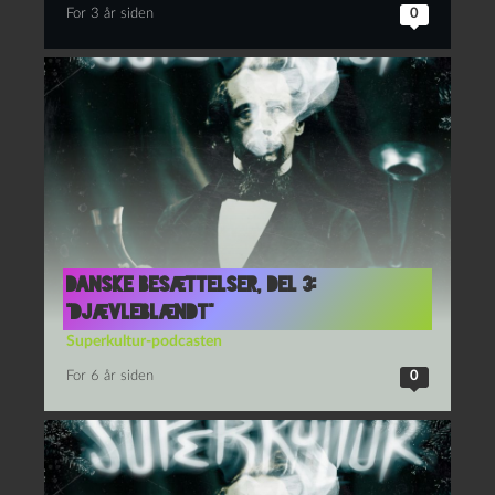
For 3 år siden
0
Danske besættelser, del 3:
“Djævleblændt”
Superkultur-podcasten
For 6 år siden
0