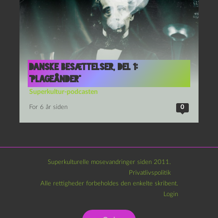
Danske besættelser, del 1:
“Plageånder”
Superkultur-podcasten
For 6 år siden
0
Superkulturelle mosevandringer siden 2011.
Privatlivspolitik
Alle rettigheder forbeholdes den enkelte skribent.
Login