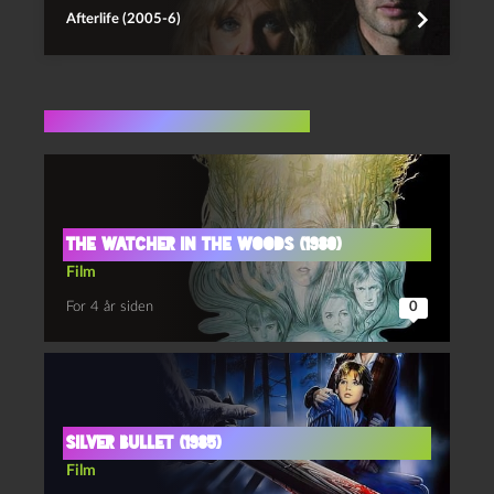
Afterlife (2005-6)
Flere indlæg i samme dur
The watcher in the woods (1980)
Film
For 4 år siden
0
Silver bullet (1985)
Film