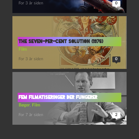
For 3 år siden
0
The seven-per-cent solution (1976)
Film
For 3 år siden
0
Fem filmatiseringer der fungerer
Bøger
,
Film
For 7 år siden
2