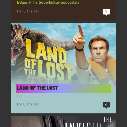
Bøger
,
Film
,
Superkultur-podcasten
For 5 år siden
3
Land of the lost
Film
For 8 år siden
6