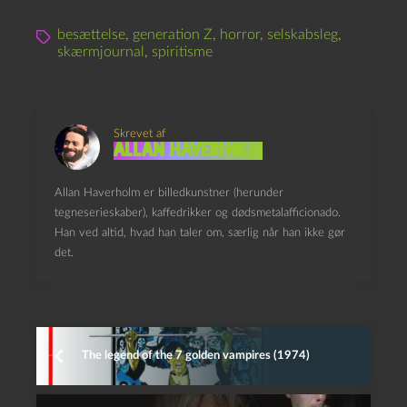
besættelse
,
generation Z
,
horror
,
selskabsleg
,
skærmjournal
,
spiritisme
Skrevet af
Allan Haverholm
Allan Haverholm er billedkunstner (herunder
tegneserieskaber), kaffedrikker og dødsmetalafficionado.
Han ved altid, hvad han taler om, særlig når han ikke gør
det.
The legend of the 7 golden vampires (1974)