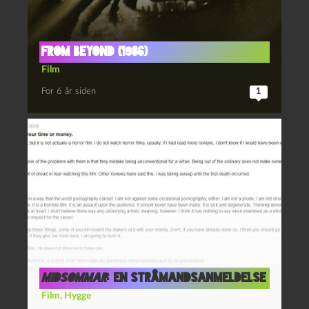
From Beyond (1986)
Film
For 6 år siden
1
Midsommar
: En stråmandsanmeldelse
Film
,
Hygge