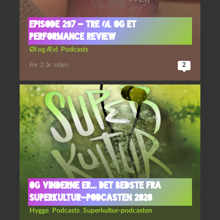
Episode 297 – Tre Øl og Et
Performance Review
Øl og Ævl
,
Podcasts
For 2 år siden
2
Og vinderne er… Det bedste fra
Superkultur-podcasten 2020
Hygge
,
Podcasts
,
Superkultur-podcasten