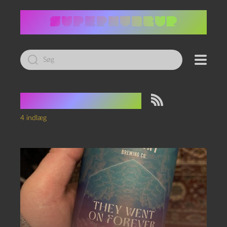
Led
efter:
Tag:
crossover
4 indlæg