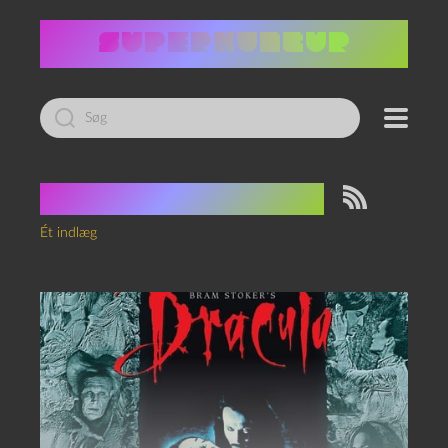
Led
efter:
Tag:
Keanu Reeves
Ét indlæg