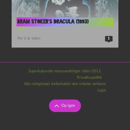
Bram Stoker’s Dracula (1993)
Film
For 3 år siden
1
Superkulturelle mosevandringer siden 2011.
Privatlivspolitik
Alle rettigheder forbeholdes den enkelte skribent.
Login
Op igen