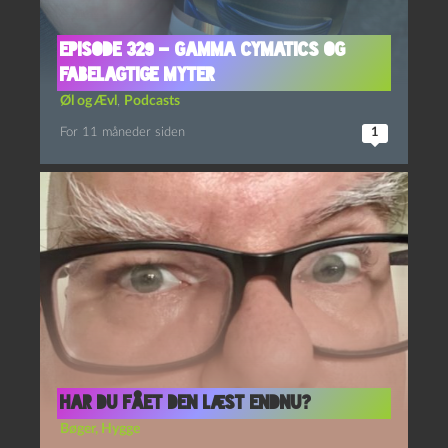
Episode 329 – Gamma Cymatics og
Fabelagtige Myter
Øl og Ævl
,
Podcasts
For 11 måneder siden
1
Har du fået den læst endnu?
Bøger
,
Hygge