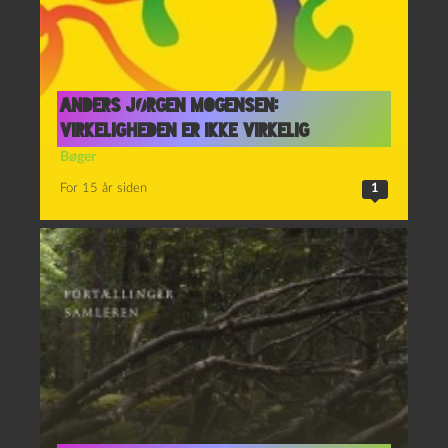
Anders Jørgen Mogensen:
Virkeligheden er ikke virkelig
Bøger
For 15 år siden
1