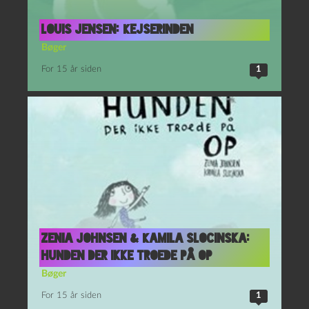
Louis Jensen: Kejserinden
Bøger
For 15 år siden
1
Zenia Johnsen & Kamila Slocinska:
Hunden der ikke troede på OP
Bøger
For 15 år siden
1