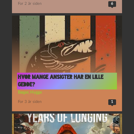
For 2 år siden
6
Hvor mange ansigter har en lille
gedde?
Bøger
,
Hygge
For 3 år siden
1