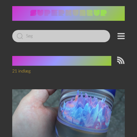
Led
efter:
Tag:
magisk realisme
21 indlæg