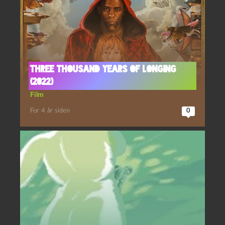
Three thousand years of longing
(2022)
Film
For 4 år siden
0