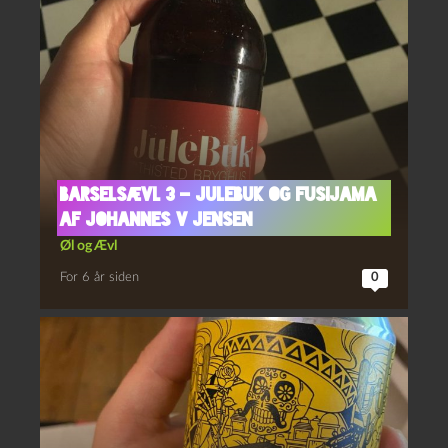
Barselsævl 3 – Julebuk og Fusijama
af Johannes V Jensen
Øl og Ævl
For 6 år siden
0