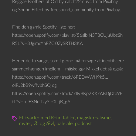
Reggae Brothers of Old by catch22music from Pixabay
og Sound Effect by freesound_community from Pixabay.
Find den gamle Spotify-liste her:
https://open.spotify.com/playlist/56slbIN3T8CUjuUbzSh
R5L?si=3JgimcYhRZCl0ZySRTH3KA
Her er de to sange, som I gerne må forsøge at identificere
sammenhængen imellem – måske gør Mikkel det så også:
https://open.spotify.com/track/6PEDWWH9k5…
oIRJ2bB9wffvbhSQ og
https://open.spotify.com/track/7lIyBKp2KX7ABDjDfo9E
tL?si=hJjESNdlTzyYiz0L-jB_gA
Et kvarter med Kefir
,
fabler
,
magisk realisme
,
myter
,
Øl og Ævl
,
pale ale
,
podcast