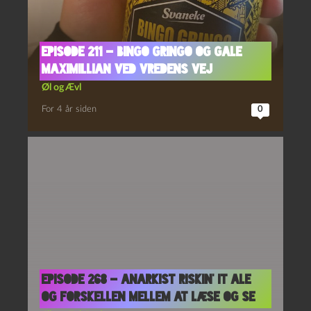
Episode 211 – Bingo Gringo og Gale
Maximillian ved Vredens Vej
Øl og Ævl
For 4 år siden
0
Episode 268 – Anarkist Riskin’ It Ale
og Forskellen Mellem at Læse og Se