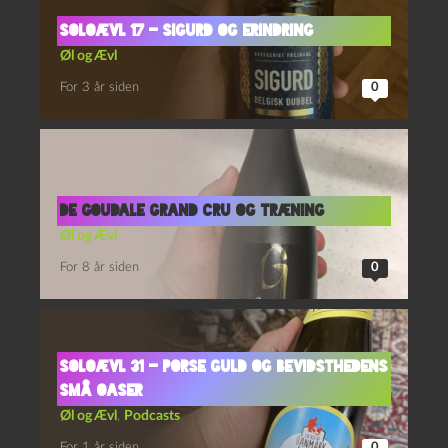
Soloævl 17 – Sigurd og Erindring
Øl og Ævl
For 3 år siden
0
de Goudale Grand Cru og Træning
Øl og Ævl
For 8 år siden
0
Soloævl 31 – Porse Guld og Bevidsthedens
Små Oaser
Øl og Ævl
,
Podcasts
For 1 år siden
0