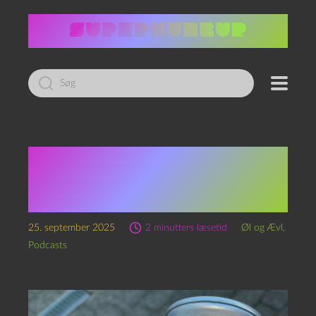
Led
efter:
Episode 329 – Gamma
Cymatics og Fabelagtige
Myter
25. september 2025
2 minutters læsetid
Øl og Ævl
,
Podcasts