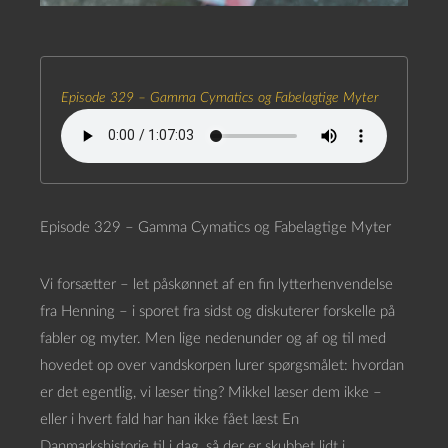
Episode 329 – Gamma Cymatics og Fabelagtige Myter
Episode 329 – Gamma Cymatics og Fabelagtige Myter
Vi forsætter – let påskønnet af en fin lytterhenvendelse
fra Henning – i sporet fra sidst og diskuterer forskelle på
fabler og myter. Men lige nedenunder og af og til med
hovedet op over vandskorpen lurer spørgsmålet: hvordan
er det egentlig, vi læser ting? Mikkel læser dem ikke –
eller i hvert fald har han ikke fået læst En
Danmarkshistorie til i dag, så der er skubbet lidt i