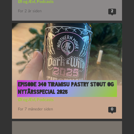
Øl og Ævl
,
Podcasts
For 2 år siden
2
Episode 340 Tiramisu Pastry Stout og
Nytårsspecial 2025
Øl og Ævl
,
Podcasts
For 7 måneder siden
0