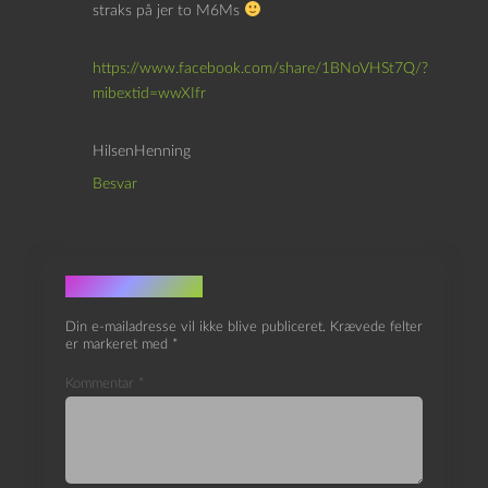
straks på jer to M6Ms
https://www.facebook.com/share/1BNoVHSt7Q/?
mibextid=wwXIfr
HilsenHenning
Besvar
Skriv et svar
Din e-mailadresse vil ikke blive publiceret.
Krævede felter
er markeret med
*
Kommentar
*