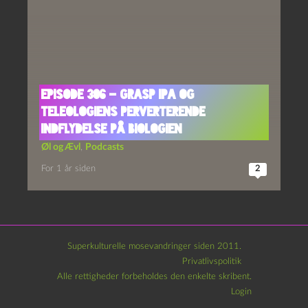
Episode 306 – GRASP IPA og
Teleologiens Perverterende
Indflydelse På Biologien
Øl og Ævl
,
Podcasts
For 1 år siden
2
Superkulturelle mosevandringer siden 2011.
Privatlivspolitik
Alle rettigheder forbeholdes den enkelte skribent.
Login