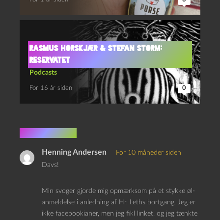
Rasmus Horskjær & Stefan Storm:
Reservatet
Podcasts
For 16 år siden
0
1 kommentar
Henning Andersen
For 10 måneder siden
Davs!
Min svoger gjorde mig opmærksom på et stykke øl-
anmeldelse i anledning af Hr. Leths bortgang. Jeg er
ikke facebookianer, men jeg fikl linket, og jeg tænkte