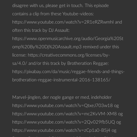
disagree with us, please get in touch. This episode
contains a clip from these Youtube-videos:
https://www.youtube.com/watch?v=2R1eRZRwmhI and
often this track by DJ Assault:
https://www.openmusicarchive.org/audio/Georgia%20St
omp%20By%20Dj%20Assault.mp3 remixed under this
license: https://creativecommons.org/licenses/by-
sa/4.0/ and/or this track by Brotheration Reggae:
https://pixabay.com/da/music/reggae-friends-and-things-
brotheration-reggae-instrumental-2016-138165/
Marvel-jinglen, der nogle gange er med, indeholder
https://www.youtube.com/watch?v=QtxeJ703w18 og
https://www.youtube.com/watch?v=mc2KvVM-XM8 og
https://www.youtube.com/watch?v=2Qv029fb5UQ og
https://www.youtube.com/watch?v=zCp1a0-B5j4 og