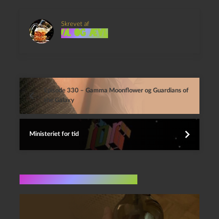
Skrevet af
Øl og Ævl
Episode 330 – Gamma Moonflower og Guardians of
the Galaxy
Ministeriet for tid
Flere indlæg i samme dur