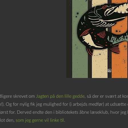
idligere skrevet om
Jagten på den lille gedde
, så der er svært at 
!). Og for nylig fik jeg mulighed for (i arbejds medfør) at udsætt
ørst for. Derved endte den i bibliotekets åbne læseklub, hvor jeg ble
lot den,
som jeg gerne vil linke til
.