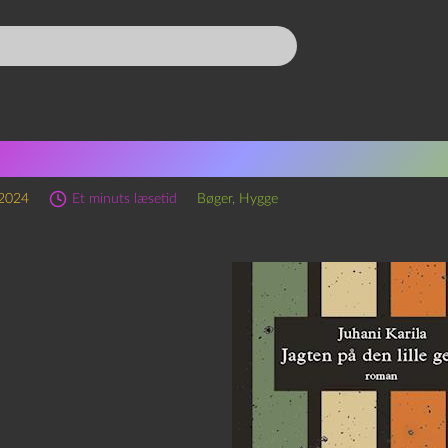
r mange ansigter har en li
 2024
Et minuts læsetid
Bøger
,
Hygge