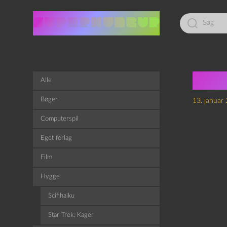
Led
efter:
Hvo
Alle
Bøger
13. januar
Computerspil
Eget forlag
Film
Hygge
Scifihaiku
Star Trek: Kager