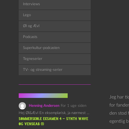
Interviews
Lego
Øl og Ævl
Podcasts
Superkultur-podcasten
Tegneserier
TV- og streaming-serier
Fra kommentarsporet
Jeg har t
for fanden
Henning Andersen
For 1 uge siden
den stod f
Hej Øl&Ævl En eksemplarisk, ja nærmest yndefuld, afslutning på SOMMERSKOLEN.…
Sommerskole Eksamen 4 – Synth Wave
egentlig b
og Venskab (1)