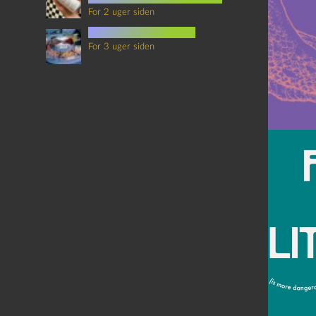
For 2 uger siden
mad i science fiction
For 3 uger siden