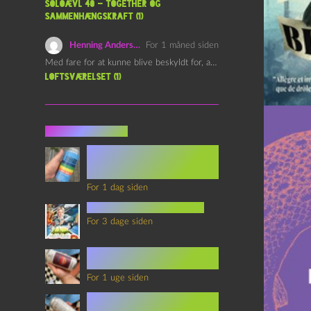
Soloævl 40 – Together og
sammenhængskraft (1)
Henning Andersen
For 1 måned siden
Med fare for at kunne blive beskyldt for, at være…
Loftsværelset (1)
Seneste indlæg
Episode 360 – VHS Fast
Forward og
Notérgranater
For 1 dag siden
youtubes lyksaligheder
For 3 dage siden
Sommerskole Eksamen 4 –
Synth Wave og Venskab
For 1 uge siden
Sommerskole Eksamen 3 –
Synth Wave og Solipsisme