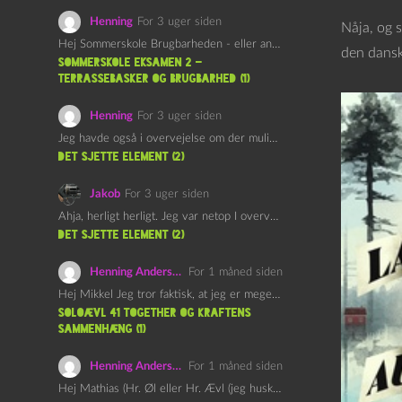
Henning
For 3 uger siden
Nåja, og s
Hej Sommerskole Brugbarheden - eller anvendeligheden - af "Øl&Ævl" er…
den danske
Sommerskole Eksamen 2 –
Terrassebasker og Brugbarhed (1)
Henning
For 3 uger siden
Jeg havde også i overvejelse om der muligvis kunne være…
det sjette element (2)
Jakob
For 3 uger siden
Ahja, herligt herligt. Jeg var netop I overvejelser om at…
det sjette element (2)
Henning Andersen
For 1 måned siden
Hej Mikkel Jeg tror faktisk, at jeg er meget enig…
Soloævl 41 Together og Kraftens
Sammenhæng (1)
Henning Andersen
For 1 måned siden
Hej Mathias (Hr. Øl eller Hr. Ævl (jeg husker ikke…