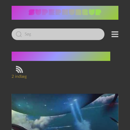
Led
efter:
Tag:
Peter F. Hamilton
2 indlæg