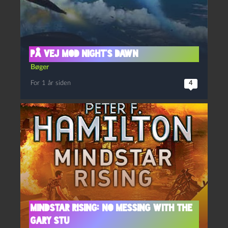
På vej mod Night’s Dawn
Bøger
For 1 år siden
4
Mindstar rising: No messing with the
Gary Stu