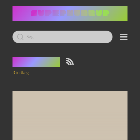
Led
efter:
Tag:
Riget
3 indlæg