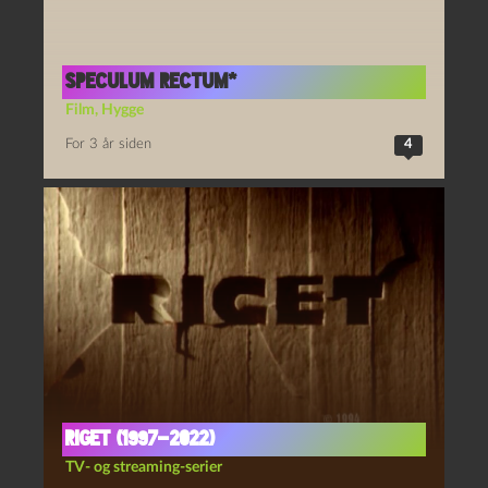
Speculum rectum*
Film
,
Hygge
For 3 år siden
4
Riget (1997-2022)
TV- og streaming-serier