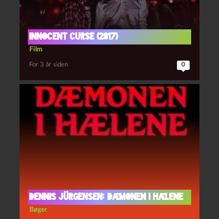
Innocent curse (2017)
Film
For 3 år siden
0
Dennis Jürgensen: Dæmonen i hælene
Bøger