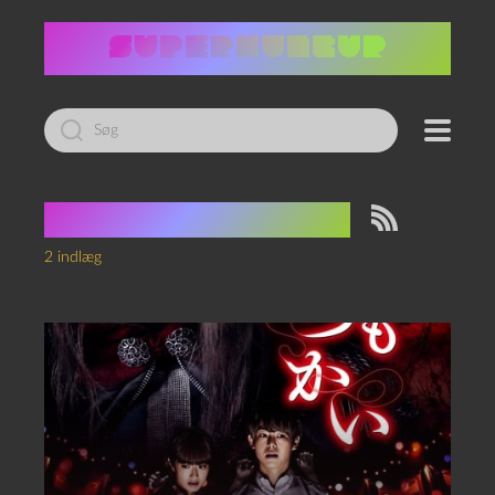
Led
efter:
Tag:
Rottefænger
2 indlæg