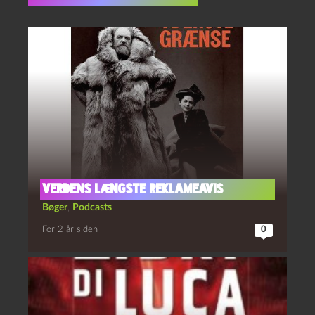
verdens længste reklameavis
Bøger
,
Podcasts
For 2 år siden
0