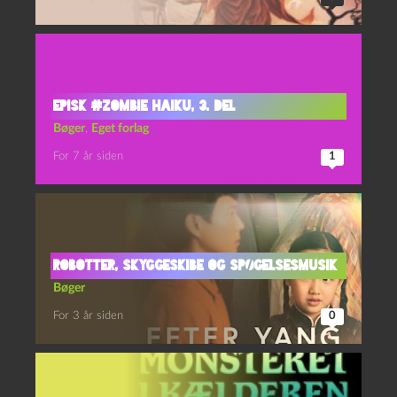
Episk #zombie haiku, 3. del
Bøger
,
Eget forlag
For 7 år siden
1
Robotter, skyggeskibe og spøgelsesmusik
Bøger
For 3 år siden
0