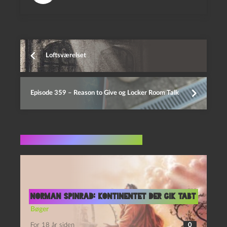
Loftsværelset
Episode 359 – Reason to Give og Locker Room Talk
Flere indlæg i samme dur
Norman Spinrad: Kontinentet der gik tabt
Bøger
For 18 år siden
0