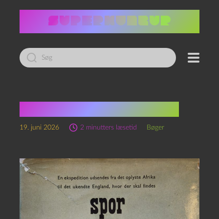
Led
efter:
Spor af en civilisation
19. juni 2026
2 minutters læsetid
Bøger