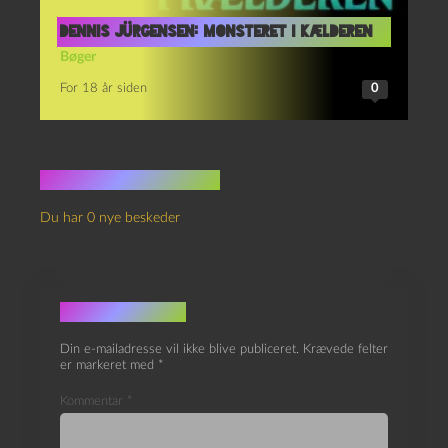
Dennis Jürgensen: Monsteret i kælderen
Bøger
For 18 år siden
0
Ingen kommentarer
Du har 0 nye beskeder
Skriv et svar
Din e-mailadresse vil ikke blive publiceret.
Krævede felter
er markeret med
*
Kommentar
*