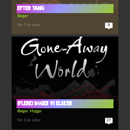
Efter Yang
Bøger
For 3 år siden
0
(Flere) bøger vi elsker
Bøger
,
Hygge
For 3 år siden
27